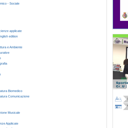
ico - Sociale
cienze applicate
nglish edition
ettura e Ambiente
gurative
o
grafia
e
atura Biomedico
vatura Comunicazione
zione Musicale
nze Applicate