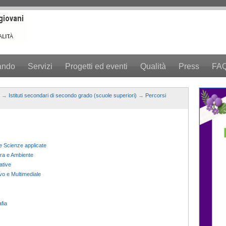
ando
Servizi
Progetti ed eventi
Qualità
Press
FA
→
Istituti secondari di secondo grado (scuole superiori)
→
Percorsi
e Scienze applicate
tura e Ambiente
ative
ivo e Multimediale
fia