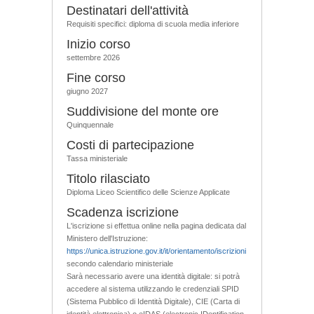
Destinatari dell'attività
Requisiti specifici: diploma di scuola media inferiore
Inizio corso
settembre 2026
Fine corso
giugno 2027
Suddivisione del monte ore
Quinquennale
Costi di partecipazione
Tassa ministeriale
Titolo rilasciato
Diploma Liceo Scientifico delle Scienze Applicate
Scadenza iscrizione
L'iscrizione si effettua online nella pagina dedicata dal
Ministero dell'Istruzione:
https://unica.istruzione.gov.it/it/orientamento/iscrizioni
secondo calendario ministeriale
Sarà necessario avere una identità digitale: si potrà
accedere al sistema utilizzando le credenziali SPID
(Sistema Pubblico di Identità Digitale), CIE (Carta di
identità elettronica) o eIDAS (electronic IDentification