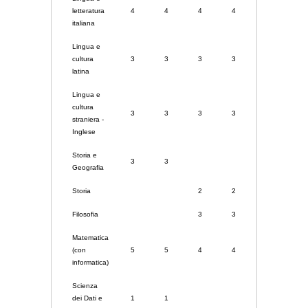
letteratura
4
4
4
4
4
italiana
Lingua e
cultura
3
3
3
3
3
latina
Lingua e
cultura
3
3
3
3
3
straniera -
Inglese
Storia e
3
3
Geografia
Storia
2
2
2
Filosofia
3
3
3
Matematica
(con
5
5
4
4
4
informatica)
Scienza
dei Dati e
1
1