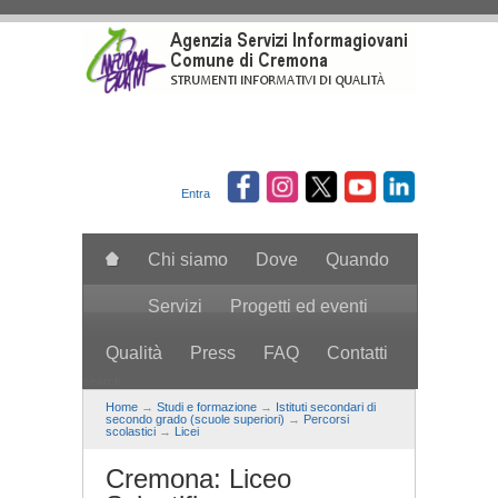
Salta al contenuto principale
Entra
Chi siamo
Dove
Quando
Servizi
Progetti ed eventi
Qualità
Press
FAQ
Contatti
search
Home
→
Studi e formazione
→
Istituti secondari di
secondo grado (scuole superiori)
→
Percorsi
scolastici
→
Licei
Cremona: Liceo