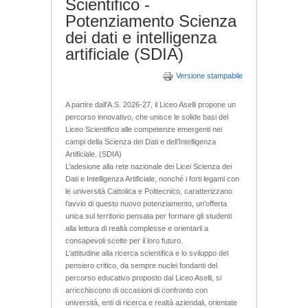
Scientifico -
Potenziamento Scienza
dei dati e intelligenza
artificiale (SDIA)
Versione stampabile
A partire dall’A.S. 2026-27, il Liceo Aselli propone un
percorso innovativo, che unisce le solide basi del
Liceo Scientifico alle competenze emergenti nei
campi della Scienza dei Dati e dell’Intelligenza
Artificiale. (SDIA)
L’adesione alla rete nazionale dei Licei Scienza dei
Dati e Intelligenza Artificiale, nonché i forti legami con
le università Cattolica e Politecnico, caratterizzano
l’avvio di questo nuovo potenziamento, un’offerta
unica sul territorio pensata per formare gli studenti
alla lettura di realtà complesse e orientarli a
consapevoli scelte per il loro futuro.
L’attitudine alla ricerca scientifica e lo sviluppo del
pensiero critico, da sempre nuclei fondanti del
percorso educativo proposto dal Liceo Aselli, si
arricchiscono di occasioni di confronto con
università, enti di ricerca e realtà aziendali, orientate