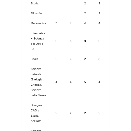
Storia
2
2
2
Filosofia
2
2
2
Matematica
5
4
4
4
4
Informatica
+ Scienza
3
3
3
3
2
dei Dati e
I.A.
Fisica
2
3
2
3
3
Scienze
naturali
(Biologia,
4
4
5
4
5
Chimica,
Scienze
della Terra)
Disegno
CAD e
2
2
2
2
2
Storia
dell’Arte
Scienze