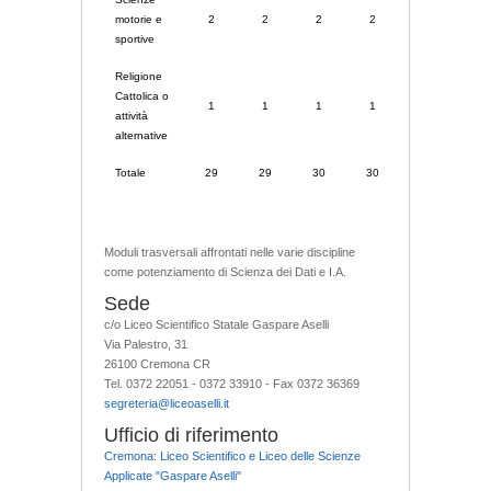
motorie e
2
2
2
2
2
sportive
Religione
Cattolica o
1
1
1
1
1
attività
alternative
Totale
29
29
30
30
30
Moduli trasversali affrontati nelle varie discipline
come potenziamento di Scienza dei Dati e I.A.
Sede
c/o Liceo Scientifico Statale Gaspare Aselli
Via Palestro, 31
26100 Cremona CR
Tel. 0372 22051 - 0372 33910 - Fax 0372 36369
segreteria@liceoaselli.it
Ufficio di riferimento
Cremona: Liceo Scientifico e Liceo delle Scienze
Applicate "Gaspare Aselli"