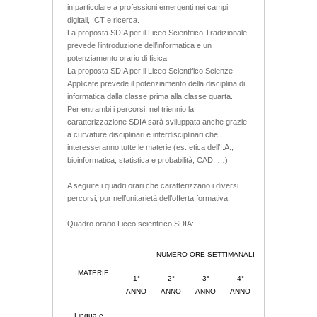
in particolare a professioni emergenti nei campi
digitali, ICT e ricerca.
La proposta SDIA per il Liceo Scientifico Tradizionale
prevede l’introduzione dell’informatica e un
potenziamento orario di fisica.
La proposta SDIA per il Liceo Scientifico Scienze
Applicate prevede il potenziamento della disciplina di
informatica dalla classe prima alla classe quarta.
Per entrambi i percorsi, nel triennio la
caratterizzazione SDIA sarà sviluppata anche grazie
a curvature disciplinari e interdisciplinari che
interesseranno tutte le materie (es: etica dell’I.A.,
bioinformatica, statistica e probabilità, CAD, …)
A seguire i quadri orari che caratterizzano i diversi
percorsi, pur nell’unitarietà dell’offerta formativa.
Quadro orario Liceo scientifico SDIA:
NUMERO ORE SETTIMANALI
MATERIE
1°
2°
3°
4°
5°
ANNO
ANNO
ANNO
ANNO
ANNO
Lingua e