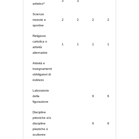
3
3
artistico*
Scienze
motorie e
2
2
2
2
2
sportive
Religione
cattolica o
1
1
1
1
1
attività
alternative
Attività e
insegnamenti
obbligatori di
indirizzo
Laboratorio
della
6
6
8
figurazione
Discipline
pittoriche e/o
discipline
6
6
6
plastiche e
scultoree