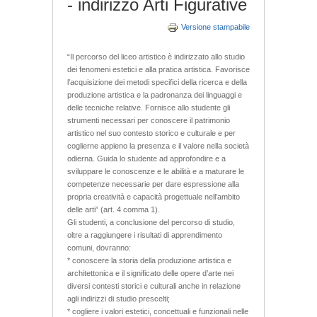
- indirizzo Arti Figurative
Versione stampabile
“Il percorso del liceo artistico è indirizzato allo studio
dei fenomeni estetici e alla pratica artistica. Favorisce
l’acquisizione dei metodi specifici della ricerca e della
produzione artistica e la padronanza dei linguaggi e
delle tecniche relative. Fornisce allo studente gli
strumenti necessari per conoscere il patrimonio
artistico nel suo contesto storico e culturale e per
coglierne appieno la presenza e il valore nella società
odierna. Guida lo studente ad approfondire e a
sviluppare le conoscenze e le abilità e a maturare le
competenze necessarie per dare espressione alla
propria creatività e capacità progettuale nell’ambito
delle arti” (art. 4 comma 1).
Gli studenti, a conclusione del percorso di studio,
oltre a raggiungere i risultati di apprendimento
comuni, dovranno:
* conoscere la storia della produzione artistica e
architettonica e il significato delle opere d’arte nei
diversi contesti storici e culturali anche in relazione
agli indirizzi di studio prescelti;
* cogliere i valori estetici, concettuali e funzionali nelle