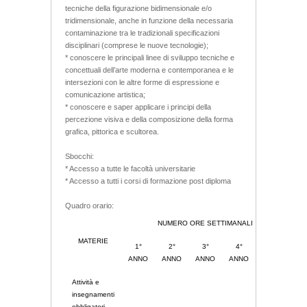
tecniche della figurazione bidimensionale e/o
tridimensionale, anche in funzione della necessaria
contaminazione tra le tradizionali specificazioni
disciplinari (comprese le nuove tecnologie);
* conoscere le principali linee di sviluppo tecniche e
concettuali dell’arte moderna e contemporanea e le
intersezioni con le altre forme di espressione e
comunicazione artistica;
* conoscere e saper applicare i principi della
percezione visiva e della composizione della forma
grafica, pittorica e scultorea.
Sbocchi:
* Accesso a tutte le facoltà universitarie
* Accesso a tutti i corsi di formazione post diploma
Quadro orario:
NUMERO ORE SETTIMANALI
MATERIE
1°
2°
3°
4°
5°
ANNO
ANNO
ANNO
ANNO
ANNO
Attività e
insegnamenti
obbligatori