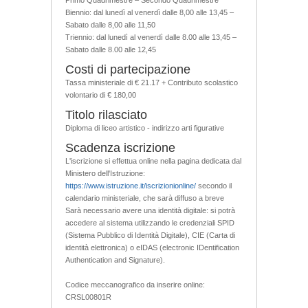
Biennio: dal lunedì al venerdì dalle 8,00 alle 13,45 –
Sabato dalle 8,00 alle 11,50
Triennio: dal lunedì al venerdì dalle 8.00 alle 13,45 –
Sabato dalle 8.00 alle 12,45
Costi di partecipazione
Tassa ministeriale di € 21.17 + Contributo scolastico
volontario di € 180,00
Titolo rilasciato
Diploma di liceo artistico - indirizzo arti figurative
Scadenza iscrizione
L'iscrizione si effettua online nella pagina dedicata dal
Ministero dell'Istruzione:
https://www.istruzione.it/iscrizionionline/
secondo il
calendario ministeriale, che sarà diffuso a breve
Sarà necessario avere una identità digitale: si potrà
accedere al sistema utilizzando le credenziali SPID
(Sistema Pubblico di Identità Digitale), CIE (Carta di
identità elettronica) o eIDAS (electronic IDentification
Authentication and Signature).
Codice meccanografico da inserire online:
CRSL00801R