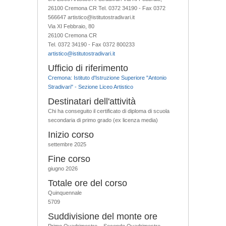
26100 Cremona CR Tel. 0372 34190 - Fax 0372
566647 artistico@istitutostradivari.it
Via XI Febbraio, 80
26100 Cremona CR
Tel. 0372 34190 - Fax 0372 800233
artistico@istitutostradivari.it
Ufficio di riferimento
Cremona: Istituto d'Istruzione Superiore "Antonio
Stradivari" - Sezione Liceo Artistico
Destinatari dell'attività
Chi ha conseguito il certificato di diploma di scuola
secondaria di primo grado (ex licenza media)
Inizio corso
settembre 2025
Fine corso
giugno 2026
Totale ore del corso
Quinquennale
5709
Suddivisione del monte ore
Primo Quadrimestre – Secondo Quadrimestre