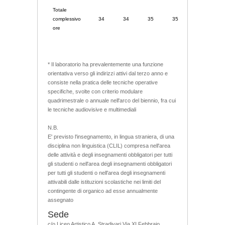
Totale
complessivo
34
34
35
35
35
ore
* Il laboratorio ha prevalentemente una funzione
orientativa verso gli indirizzi attivi dal terzo anno e
consiste nella pratica delle tecniche operative
specifiche, svolte con criterio modulare
quadrimestrale o annuale nell'arco del biennio, fra cui
le tecniche audiovisive e multimediali
N.B.
E' previsto l'insegnamento, in lingua straniera, di una
disciplina non linguistica (CLIL) compresa nell'area
delle attività e degli insegnamenti obbligatori per tutti
gli studenti o nell'area degli insegnamenti obbligatori
per tutti gli studenti o nell'area degli insegnamenti
attivabili dalle istituzioni scolastiche nei limiti del
contingente di organico ad esse annualmente
assegnato
Sede
c/o Liceo Artistico A. Stradivari Via XI Febbraio,