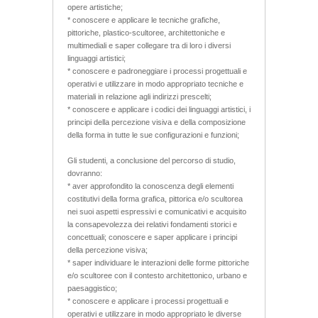
opere artistiche;
* conoscere e applicare le tecniche grafiche,
pittoriche, plastico-scultoree, architettoniche e
multimediali e saper collegare tra di loro i diversi
linguaggi artistici;
* conoscere e padroneggiare i processi progettuali e
operativi e utilizzare in modo appropriato tecniche e
materiali in relazione agli indirizzi prescelti;
* conoscere e applicare i codici dei linguaggi artistici, i
principi della percezione visiva e della composizione
della forma in tutte le sue configurazioni e funzioni;
Gli studenti, a conclusione del percorso di studio,
dovranno:
* aver approfondito la conoscenza degli elementi
costitutivi della forma grafica, pittorica e/o scultorea
nei suoi aspetti espressivi e comunicativi e acquisito
la consapevolezza dei relativi fondamenti storici e
concettuali; conoscere e saper applicare i principi
della percezione visiva;
* saper individuare le interazioni delle forme pittoriche
e/o scultoree con il contesto architettonico, urbano e
paesaggistico;
* conoscere e applicare i processi progettuali e
operativi e utilizzare in modo appropriato le diverse