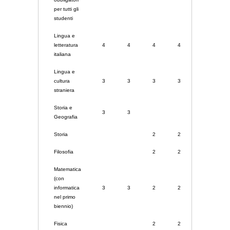
per tutti gli
studenti
Lingua e
letteratura
4
4
4
4
4
italiana
Lingua e
cultura
3
3
3
3
3
straniera
Storia e
3
3
Geografia
Storia
2
2
2
Filosofia
2
2
2
Matematica
(con
informatica
3
3
2
2
2
nel primo
biennio)
Fisica
2
2
2