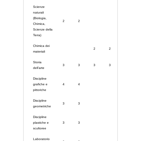
Scienze
naturali
(Biologia,
2
2
Chimica,
Scienze della
Terra)
Chimica dei
2
2
materiali
Storia
3
3
3
3
3
dell’arte
Discipline
grafiche e
4
4
pittoriche
Discipline
3
3
geometriche
Discipline
plastiche e
3
3
scultoree
Laboratorio