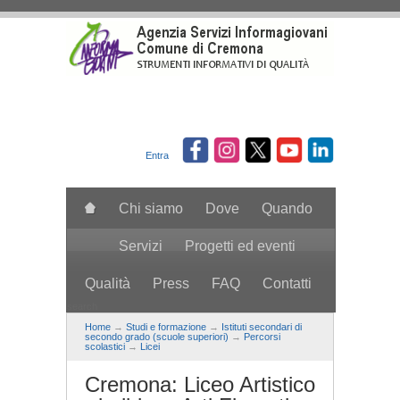
Salta al contenuto principale
Entra
Chi siamo
Dove
Quando
Servizi
Progetti ed eventi
Qualità
Press
FAQ
Contatti
search
Home
→
Studi e formazione
→
Istituti secondari di
secondo grado (scuole superiori)
→
Percorsi
scolastici
→
Licei
Cremona: Liceo Artistico