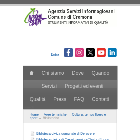
Salta al contenuto principale
Entra
Chi siamo
Dove
Quando
Servizi
Progetti ed eventi
Qualità
Press
FAQ
Contatti
search
Home
→
Aree tematiche
→
Cultura, tempo libero e
sport
→ Biblioteche
Biblioteca civica comunale di Derovere
Biblioteca civica di Casalmaggiore "Anton Enrico