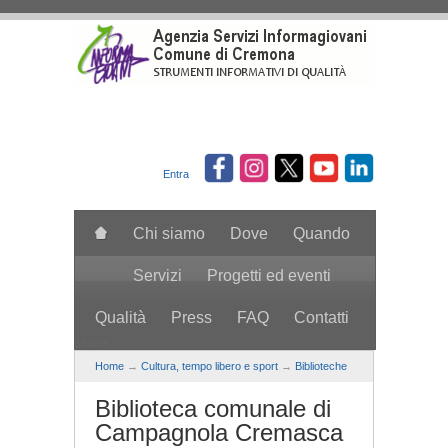
Salta al contenuto principale
Entra
Chi siamo
Dove
Quando
Servizi
Progetti ed eventi
Qualità
Press
FAQ
Contatti
search
Home
→
Cultura, tempo libero e sport
→
Biblioteche
Biblioteca comunale di
Campagnola Cremasca