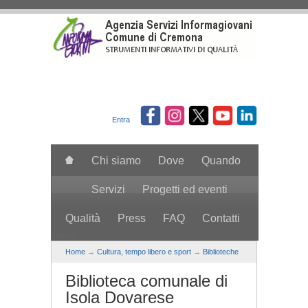
Salta al contenuto principale
Entra
Chi siamo
Dove
Quando
Servizi
Progetti ed eventi
Qualità
Press
FAQ
Contatti
search
Home
→
Cultura, tempo libero e sport
→
Biblioteche
Biblioteca comunale di
Isola Dovarese