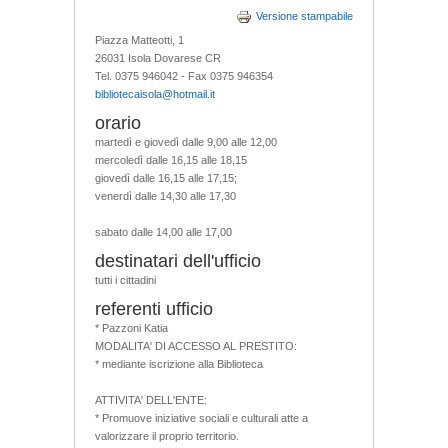
Versione stampabile
Piazza Matteotti, 1
26031 Isola Dovarese CR
Tel. 0375 946042 - Fax 0375 946354
bibliotecaisola@hotmail.it
orario
martedì e giovedì dalle 9,00 alle 12,00
mercoledì dalle 16,15 alle 18,15
giovedì dalle 16,15 alle 17,15;
venerdì dalle 14,30 alle 17,30
sabato dalle 14,00 alle 17,00
destinatari dell'ufficio
tutti i cittadini
referenti ufficio
* Pazzoni Katia
MODALITA' DI ACCESSO AL PRESTITO:
* mediante iscrizione alla Biblioteca
ATTIVITA' DELL'ENTE:
* Promuove iniziative sociali e culturali atte a
valorizzare il proprio territorio.