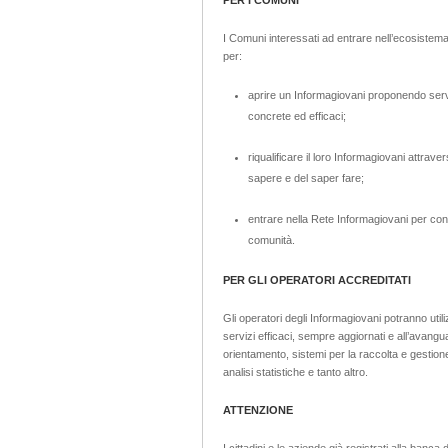
PER I COMUNI
I Comuni interessati ad entrare nell’ecosistema
per:
aprire un Informagiovani proponendo serviz
concrete ed efficaci;
riqualificare il loro Informagiovani attraver
sapere e del saper fare;
entrare nella Rete Informagiovani per con
comunità.
PER GLI OPERATORI ACCREDITATI
Gli operatori degli Informagiovani potranno ut
servizi efficaci, sempre aggiornati e all’avanguar
orientamento, sistemi per la raccolta e gestione 
analisi statistiche e tanto altro.
ATTENZIONE