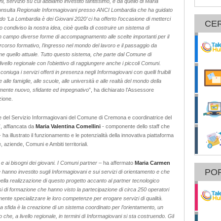
, servizio su cui abbiamo investito tantissimo, e da quello di Maria
Consulta Regionale Informagiovani presso ANCI Lombardia che ha guidato
do ‘La Lombardia è dei Giovani 2020’ ci ha offerto l’occasione di metterci
CE
ondiviso la nostra idea, cioè quella di costruire un sistema di
 in campo diverse forme di accompagnamento alle scelte importanti per il
 percorso formativo, l’ingresso nel mondo del lavoro e il passaggio da
 quello attuale. Tutto questo sistema, che parte dal Comune di
ivello regionale con l’obiettivo di raggiungere anche i piccoli Comuni.
oniuga i servizi offerti in presenza
negli
Informagiovani con quelli fruibili
alle famiglie, alle scuole, alle università e alle realtà del mondo della
amente nuovo, sfidante ed impegnativo
”, ha dichiarato l’Assessore
zione.
e del Servizio Informagiovani del Comune di Cremona e coordinatrice del
, affiancata da
Maria Valentina Comellini
- componente dello staff che
ha illustrato il funzionamento e le potenzialità della innovativa piattaforma
, aziende, Comuni e Ambiti territoriali.
e ai bisogni dei giovani. I Comuni partner
– ha affermato
Maria Carmen
POR
hanno investito sugli Informagiovani e sui servizi di orientamento e che
nella realizzazione di questo progetto accanto al partner tecnologico
rsi di formazione che hanno visto la partecipazione di circa 250 operatori
iormente specializzare le loro competenze per erogare servizi di qualità.
a sfida è la creazione di un sistema coordinato per l’orientamento, un
che, a livello regionale, in termini di Informagiovani si sta costruendo. Gli