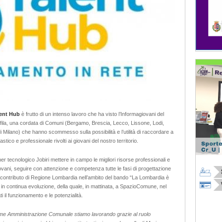
lent Hub
è frutto di un intenso lavoro che ha visto l’Informagiovani del
fila, una cordata di Comuni (Bergamo, Brescia, Lecco, Lissone, Lodi,
 Milano) che hanno scommesso sulla possibilità e l’utilità di raccordare a
astico e professionale rivolti ai giovani del nostro territorio.
rtner tecnologico Jobiri mettere in campo le migliori risorse professionali e
vani, seguire con attenzione e competenza tutte le fasi di progettazione
al contributo di Regione Lombardia nell’ambito del bando “La Lombardia è
 in continua evoluzione, della quale, in mattinata, a SpazioComune, nel
ti il funzionamento e le potenzialità.
 come Amministrazione Comunale stiamo lavorando grazie al ruolo