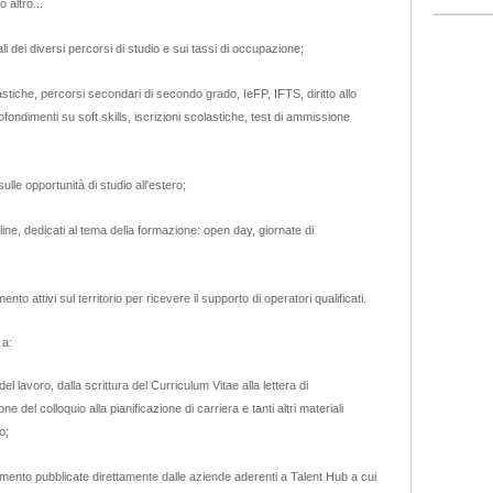
 altro...
i dei diversi percorsi di studio e sui tassi di occupazione;
stiche, percorsi secondari di secondo grado, IeFP, IFTS, diritto allo
ofondimenti su soft skills, iscrizioni scolastiche, test di ammissione
ulle opportunità di studio all'estero;
nline, dedicati al tema della formazione: open day, giornate di
ento attivi sul territorio per ricevere il supporto di operatori qualificati.
 a:
del lavoro, dalla scrittura del Curriculum Vitae alla lettera di
e del colloquio alla pianificazione di carriera e tanti altri materiali
o;
amento pubblicate direttamente dalle aziende aderenti a Talent Hub a cui