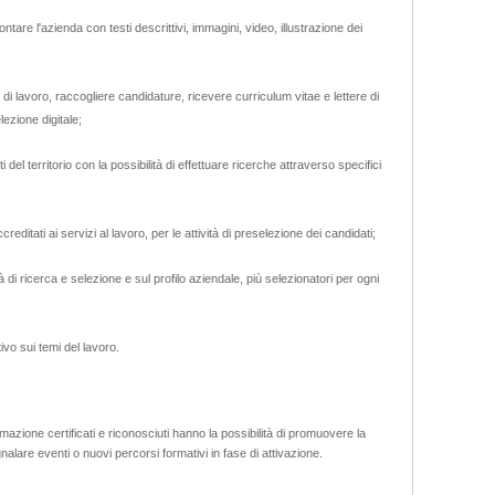
tare l'azienda con testi descrittivi, immagini, video, illustrazione dei
e di lavoro, raccogliere candidature, ricevere curriculum vitae e lettere di
ezione digitale;
 del territorio con la possibilità di effettuare ricerche attraverso specifici
editati ai servizi al lavoro, per le attività di preselezione dei candidati;
ità di ricerca e selezione e sul profilo aziendale, più selezionatori per ogni
ivo sui temi del lavoro.
ormazione certificati e riconosciuti hanno la possibilità di promuovere la
gnalare eventi o nuovi percorsi formativi in fase di attivazione.