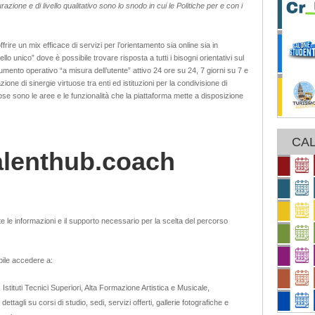
urazione e di livello qualitativo sono lo snodo in cui le Politiche per e con i
ire un mix efficace di servizi per l’orientamento sia online sia in
o unico” dove è possibile trovare risposta a tutti i bisogni orientativi sul
mento operativo “a misura dell’utente” attivo 24 ore su 24, 7 giorni su 7 e
azione di sinergie virtuose tra enti ed istituzioni per la condivisione di
 sono le aree e le funzionalità che la piattaforma mette a disposizione
CAL
lenthub.coach
te le informazioni e il supporto necessario per la scelta del percorso
ile accedere a:
Istituti Tecnici Superiori, Alta Formazione Artistica e Musicale,
ettagli su corsi di studio, sedi, servizi offerti, gallerie fotografiche e