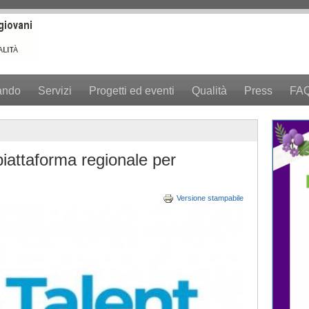
ando
Servizi
Progetti ed eventi
Qualità
Press
FA
piattaforma regionale per
Versione stampabile