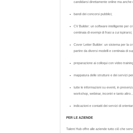
candidarsi direttamente online ma anche 
bandi dei concorsi pubblici;
CV Builder: un software intelligente per c
centinaia di esempi di frasi a cui ispirarsi;
Cover Letter Builder: un sistema per la cr
partire da diversi modelli e centinaia di s
preparazione ai colloqui con video traini
mappatura delle strutture e dei servizi per l
tutte le informazioni su eventi, in presenza
workshop, webinar, incontri e tanto altro..
indicazioni e contatti dei servizi di orientam
PER LE AZIENDE
Talent Hub offre alle aziende tutto ciò che serve 