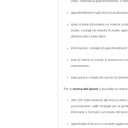
video, materiali di approfondimento, e tanto
approfondimenti sugli sbocchi professional
tante schede informative su materie scola
studio, consigli sul metodo di studio, appr
all'università e tanto altro!
informazioni, consigli ed approfondimenti s
tutte le notizie su eventi, in presenza e o
orientamento...
indicazioni e contatti dei servizi di orientam
Per la
ricerca del lavoro
è possibile accedere
oltre 150 video dedicati alla ricerca attiva 
presentazione, dalle strategie per la gestion
informativi e formativi sul mondo del lavor
opportunità di lavoro in costante aggiorn