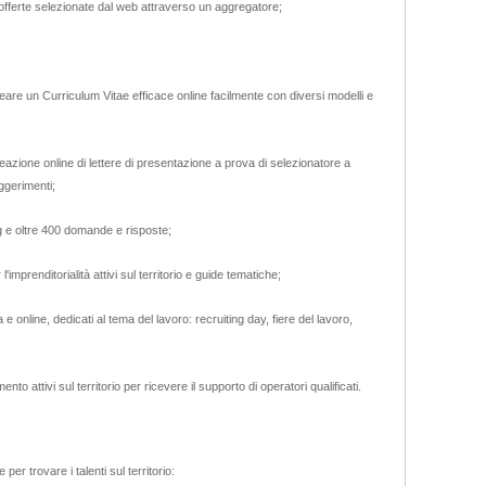
offerte selezionate dal web attraverso un aggregatore;
reare un Curriculum Vitae efficace online facilmente con diversi modelli e
eazione online di lettere di presentazione a prova di selezionatore a
uggerimenti;
ng e oltre 400 domande e risposte;
'imprenditorialità attivi sul territorio e guide tematiche;
 e online, dedicati al tema del lavoro: recruiting day, fiere del lavoro,
.
ento attivi sul territorio per ricevere il supporto di operatori qualificati.
per trovare i talenti sul territorio: