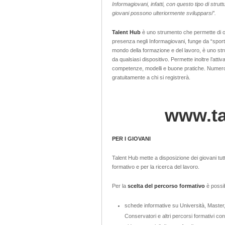
Informagiovani, infatti, con questo tipo di strutt
giovani possono
ulteriormente svilupparsi
”.
Talent Hub
è uno strumento che permette di offr
presenza negli Informagiovani, funge da “sportell
mondo della formazione e del lavoro, è uno stru
da qualsiasi dispositivo. Permette inoltre l’attiv
competenze, modelli e buone pratiche. Numerose
gratuitamente a chi si registrerà.
www.ta
PER I GIOVANI
Talent Hub mette a disposizione dei giovani tut
formativo e per la ricerca del lavoro.
Per la
scelta del percorso formativo
è possib
schede informative su Università, Master, 
Conservatori e altri percorsi formativi con d