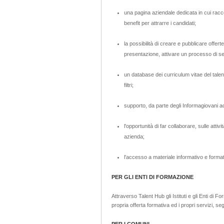
una pagina aziendale dedicata in cui raccon
benefit per attrarre i candidati;
la possibilità di creare e pubblicare offert
presentazione, attivare un processo di sel
un database dei curriculum vitae del talenti
filtri;
supporto, da parte degli Informagiovani accr
l'opportunità di far collaborare, sulle attiv
azienda;
l'accesso a materiale informativo e format
PER GLI ENTI DI FORMAZIONE
Attraverso Talent Hub gli Istituti e gli Enti di F
propria offerta formativa ed i propri servizi, se