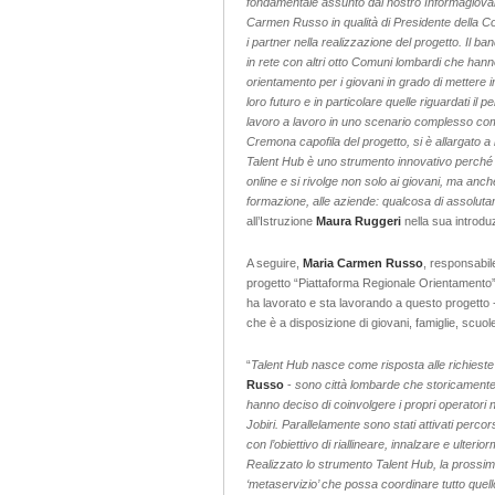
fondamentale assunto dal nostro Informagiovani
Carmen Russo in qualità di Presidente della 
i partner nella realizzazione del progetto. Il
b
an
in rete con altri
otto
Comuni lombardi che hanno c
orientamento per i giovani in grado di mettere
loro futuro e in particolare quelle riguardati il
lavoro
a
lavoro in uno scenario complesso come
Cremona capofila del progetto, si è allargato a l
Talent Hub è uno strumento innovativo perché c
online e si rivolge non solo ai giovani, ma anche 
formazione, alle aziende: qualcosa di assolut
all’Istruzione
Maura Ruggeri
nella sua introdu
A seguire,
Maria Carmen Russo
, responsabil
progetto “Piattaforma Regionale Orientamento”
ha lavorato e sta lavorando a questo progetto - 
che è a disposizione di giovani, famiglie, scuole
“
Talent Hub nasce come risposta alle richieste 
Russo
-
sono
città lombarde
che storicamente 
hanno deciso di coinvolgere i propri operatori 
Jobiri. Parallelamente sono stati attivati perco
con l’obiettivo di riallineare, innalzare e ulter
Realizzato lo strumento Talent Hub, la prossim
‘metaservizio’ che possa coordinare tutto quello 