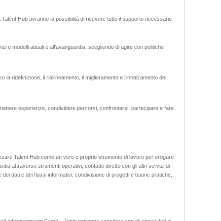
 Talent Hub avranno la possibilità di ricevere tutto il supporto necessario
i e modelli attuali e all’avanguardia, scegliendo di agire con politiche
so la ridefinizione, il riallineamento, il miglioramento e l’innalzamento del
nettere esperienze, condividere percorsi, confrontarsi, partecipare e fare
ilizzare Talent Hub come un vero e proprio strumento di lavoro per erogare
dia attraverso strumenti operativi, contatto diretto con gli altri servizi di
dei dati e dei flussi informativi, condivisione di progetti e buone pratiche,