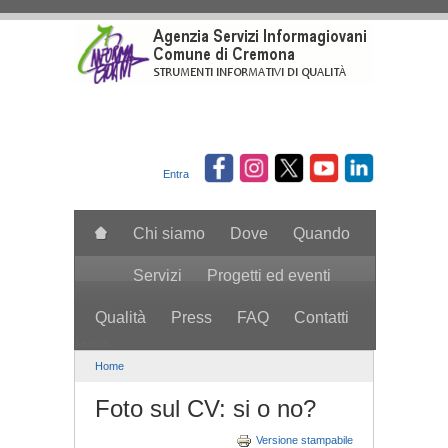
Salta al contenuto principale
Entra
Chi siamo
Dove
Quando
Servizi
Progetti ed eventi
Qualità
Press
FAQ
Contatti
search
Home
Foto sul CV: si o no?
Versione stampabile