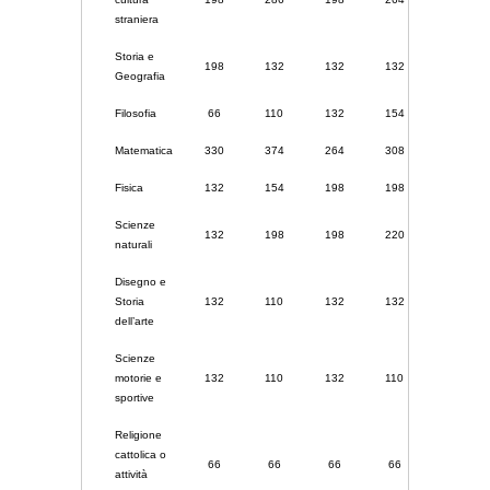
straniera
Storia e
198
132
132
132
66
Geografia
Filosofia
66
110
132
154
99
Matematica
330
374
264
308
132
Fisica
132
154
198
198
99
Scienze
132
198
198
220
99
naturali
Disegno e
Storia
132
110
132
132
66
dell’arte
Scienze
motorie e
132
110
132
110
66
sportive
Religione
cattolica o
66
66
66
66
33
attività