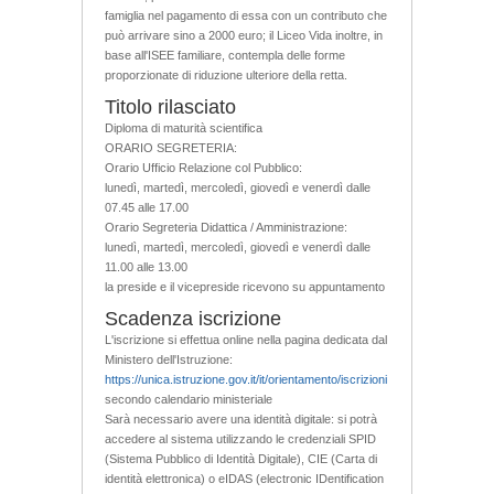
famiglia nel pagamento di essa con un contributo che
può arrivare sino a 2000 euro; il Liceo Vida inoltre, in
base all'ISEE familiare, contempla delle forme
proporzionate di riduzione ulteriore della retta.
Titolo rilasciato
Diploma di maturità scientifica
ORARIO SEGRETERIA:
Orario Ufficio Relazione col Pubblico:
lunedì, martedì, mercoledì, giovedì e venerdì dalle
07.45 alle 17.00
Orario Segreteria Didattica / Amministrazione:
lunedì, martedì, mercoledì, giovedì e venerdì dalle
11.00 alle 13.00
la preside e il vicepreside ricevono su appuntamento
Scadenza iscrizione
L'iscrizione si effettua online nella pagina dedicata dal
Ministero dell'Istruzione:
https://unica.istruzione.gov.it/it/orientamento/iscrizioni
secondo calendario ministeriale
Sarà necessario avere una identità digitale: si potrà
accedere al sistema utilizzando le credenziali SPID
(Sistema Pubblico di Identità Digitale), CIE (Carta di
identità elettronica) o eIDAS (electronic IDentification