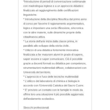
*Introduzione di periodi di conversazione settimanale
con madrelingua inglese e a un approccio didattico
finalizzato al raggiungimento delle certificazioni
linguistiche.
* Introduzione della disciplina filosofica dal primo anno
di corso per favorire il ragionamento argomentativo,
logico e impostare una seria riflessione, sincronica
con le altre materie, sulle dinamiche proprie della
cittadinanza attiva.
* La storia dell'arte inizia dalla classe prima, in
parallelo allo sviluppo della storia civile.
* Utilizzo di una didattica fortemente innovativa
finalizzata a far maturare alunni in grado di sapere,
saper essere e saper comunicare. Ciò è possibile
grazie a docenti formati su didattica per competenze,
strumentazioni multimediali diffuse, collaborazioni con
Università del territorio.
* L'approccio e l'uso delle tecniche multimediali
* L'utilizzo del laboratorio di chimica e biologia in
accordo con l’Università Cattolica del Sacro Cuore.
* E' previsto un contatto con le famiglie in modo da
offrire loro una situazione il più possibile aggiornata
dell'andamento scolastico.
Sbocchi professionali: