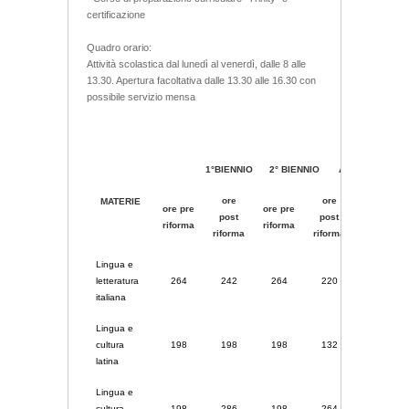
certificazione
Quadro orario:
Attività scolastica dal lunedì al venerdì, dalle 8 alle
13.30. Apertura facoltativa dalle 13.30 alle 16.30 con
possibile servizio mensa
1°BIENNIO 2° BIENNIO ANNO QUINTO
ore
ore
MATERIE
ore pre
ore pre
ore pre
post
post
riforma
riforma
riforma
riforma
riforma
Lingua e
letteratura
264
242
264
220
132
italiana
Lingua e
cultura
198
198
198
132
99
latina
Lingua e
cultura
198
286
198
264
99