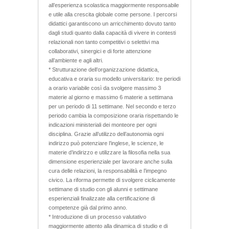
all’esperienza scolastica maggiormente responsabile
e utile alla crescita globale come persone. I percorsi
didattici garantiscono un arricchimento dovuto tanto
dagli studi quanto dalla capacità di vivere in contesti
relazionali non tanto competitivi o selettivi ma
collaborativi, sinergici e di forte attenzione
all’ambiente e agli altri.
* Strutturazione dell’organizzazione didattica,
educativa e oraria su modello universitario: tre periodi
a orario variabile così da svolgere massimo 3
materie al giorno e massimo 6 materie a settimana
per un periodo di 11 settimane. Nel secondo e terzo
periodo cambia la composizione oraria rispettando le
indicazioni ministeriali dei monteore per ogni
disciplina. Grazie all’utilizzo dell’autonomia ogni
indirizzo può potenziare l’inglese, le scienze, le
materie d’indirizzo e utilizzare la filosofia nella sua
dimensione esperienziale per lavorare anche sulla
cura delle relazioni, la responsabilità e l’impegno
civico. La riforma permette di svolgere ciclicamente
settimane di studio con gli alunni e settimane
esperienziali finalizzate alla certificazione di
competenze già dal primo anno.
* Introduzione di un processo valutativo
maggiormente attento alla dinamica di studio e di