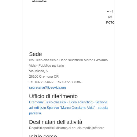
alternative
+ 44
ore
PCTO
Sede
c/o Liceo classico e Liceo scientifico Marco Girolamo
Vida - Pubblico paritario
Via Milano, 5
26100 Cremona CR
Tel. 0372 25066 - Fax 0372 808387
segreteria@liceovida.org
Ufficio di riferimento
Cremona: Liceo classico - Liceo scientifico - Sezione
ad indirizzo Sportivo "Marco Gerolamo Vida" - scuola
paritaria
Destinatari dell'attività
Requisiti specifici: diploma di scuola media inferiore
Inizio corso