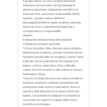
3.gruppo classe: un vero e proprio laboratorio
sull'umano dove accedere ad ogni tipologia di
dinamica relazionale, sviluppando controllo di sé
(empowerment, autonomia, responsabilità, libertà,
rispetto). Il gruppo-classe ridefinisce
intersoggettivamente le regole condivise, attivando
risorse di senso e appartenenza finalizzate a
consapevolezza e responsabilità.
Obiettivi:
In attuazione dell'autonomia delle istituzioni
scolastiche prevede in generale:
* Il Liceo Scientifico Vida, riformato grazie all’utilizzo
dell’autonomia scolastica, prevede nel primo biennio
l'aumento annuale delle ore di inglese, scienze, fisica
e filosofia. Nel secondo biennio l’incremento è di
inglese, scienze, matematica, fisica e filosofia.
L’ultimo anno l’incremento è nella materia di scienze,
matematica e fisica.
* Favorire lo studio del nesso tra cultura scientifica e
tradizione umanistica mediante l’acquisizione dei
metodi propri delle scienze matematiche, fisiche e
naturali e delle interazioni tra le diverse forme del
sapere, consentendo di sviluppare le competenze
necessarie per seguire lo sviluppo della ricerca
scientifica e tecnologica.