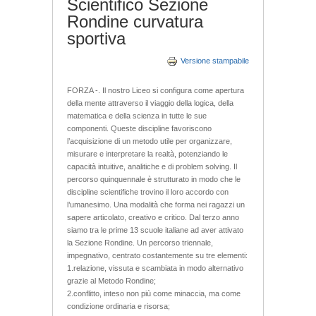
Scientifico Sezione
Rondine curvatura
sportiva
Versione stampabile
FORZA -. Il nostro Liceo si configura come apertura
della mente attraverso il viaggio della logica, della
matematica e della scienza in tutte le sue
componenti. Queste discipline favoriscono
l’acquisizione di un metodo utile per organizzare,
misurare e interpretare la realtà, potenziando le
capacità intuitive, analitiche e di problem solving. Il
percorso quinquennale è strutturato in modo che le
discipline scientifiche trovino il loro accordo con
l’umanesimo. Una modalità che forma nei ragazzi un
sapere articolato, creativo e critico. Dal terzo anno
siamo tra le prime 13 scuole italiane ad aver attivato
la Sezione Rondine. Un percorso triennale,
impegnativo, centrato costantemente su tre elementi:
1.relazione, vissuta e scambiata in modo alternativo
grazie al Metodo Rondine;
2.conflitto, inteso non più come minaccia, ma come
condizione ordinaria e risorsa;