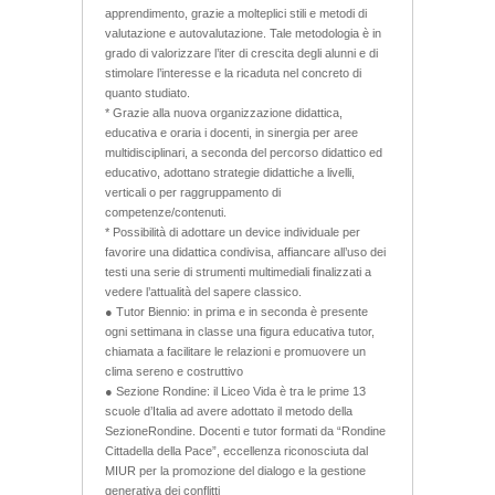
apprendimento, grazie a molteplici stili e metodi di
valutazione e autovalutazione. Tale metodologia è in
grado di valorizzare l’iter di crescita degli alunni e di
stimolare l’interesse e la ricaduta nel concreto di
quanto studiato.
* Grazie alla nuova organizzazione didattica,
educativa e oraria i docenti, in sinergia per aree
multidisciplinari, a seconda del percorso didattico ed
educativo, adottano strategie didattiche a livelli,
verticali o per raggruppamento di
competenze/contenuti.
* Possibilità di adottare un device individuale per
favorire una didattica condivisa, affiancare all’uso dei
testi una serie di strumenti multimediali finalizzati a
vedere l’attualità del sapere classico.
● Tutor Biennio: in prima e in seconda è presente
ogni settimana in classe una figura educativa tutor,
chiamata a facilitare le relazioni e promuovere un
clima sereno e costruttivo
● Sezione Rondine: il Liceo Vida è tra le prime 13
scuole d’Italia ad avere adottato il metodo della
SezioneRondine. Docenti e tutor formati da “Rondine
Cittadella della Pace”, eccellenza riconosciuta dal
MIUR per la promozione del dialogo e la gestione
generativa dei conflitti