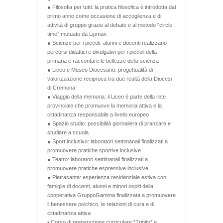
● Filosofia per tutti: la pratica filosofica è introdotta dal
primo anno come occasione di accoglienza e di
attività di gruppo grazie al debate e al metodo “circle
time” mutuato da Lipman
● Scienze per i piccoli: alunni e docenti realizzano
percorsi didattici e divulgativi per i piccoli della
primaria e raccontare le bellezze della scienza
● Liceo e Museo Diocesano: progettualità di
valorizzazione reciproca tra due realtà della Diocesi
di Cremona
● Viaggio della memoria: il Liceo è parte della rete
provinciale che promuove la memoria attiva e la
cittadinanza responsabile a livello europeo
● Spazio studio: possibilità giornaliera di pranzare e
studiare a scuola
● Sport inclusivo: laboratori settimanali finalizzati a
promuovere pratiche sportive inclusive
● Teatro: laboratori settimanali finalizzati a
promuovere pratiche espressive inclusive
● Pietrasanta: esperienza residenziale estiva con
famiglie di docenti, alunni e minori ospiti della
cooperativa GruppoGamma finalizzata a promuovere
il benessere psichico, le relazioni di cura e di
cittadinanza attiva
• Corso di preparazione curriculare “Trinity” e