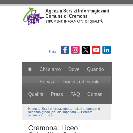
Salta al contenuto principale
Entra
Chi siamo
Dove
Quando
Servizi
Progetti ed eventi
Qualità
Press
FAQ
Contatti
search
Home
→
Studi e formazione
→
Istituti secondari di
secondo grado (scuole superiori)
→
Percorsi
scolastici
→
Licei
Cremona: Liceo