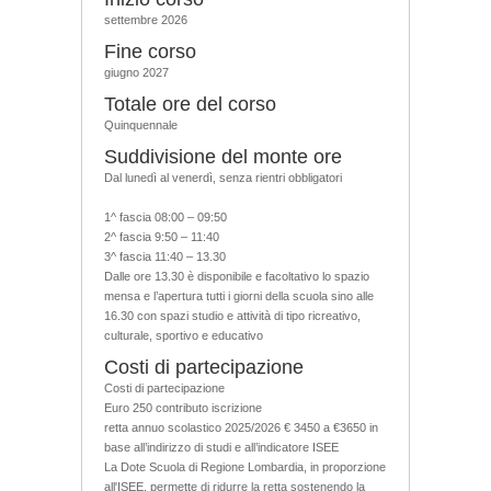
settembre 2026
Fine corso
giugno 2027
Totale ore del corso
Quinquennale
Suddivisione del monte ore
Dal lunedì al venerdì, senza rientri obbligatori
1^ fascia 08:00 – 09:50
2^ fascia 9:50 – 11:40
3^ fascia 11:40 – 13.30
Dalle ore 13.30 è disponibile e facoltativo lo spazio
mensa e l’apertura tutti i giorni della scuola sino alle
16.30 con spazi studio e attività di tipo ricreativo,
culturale, sportivo e educativo
Costi di partecipazione
Costi di partecipazione
Euro 250 contributo iscrizione
retta annuo scolastico 2025/2026 € 3450 a €3650 in
base all’indirizzo di studi e all’indicatore ISEE
La Dote Scuola di Regione Lombardia, in proporzione
all'ISEE, permette di ridurre la retta sostenendo la