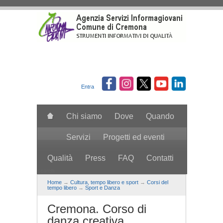
Salta al contenuto principale
Entra
Chi siamo
Dove
Quando
Servizi
Progetti ed eventi
Qualità
Press
FAQ
Contatti
search
Home
→
Cultura, tempo libero e sport
→
Corsi del
tempo libero
→
Sport e Danza
Cremona. Corso di
danza creativa