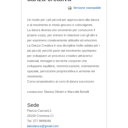
Versione stampabile
Un modo per i piú piccoli per approcciarsi alla danza
e al movimento in modo giocoso e coinvolgente.
La danza diventa uno strumento per conoscere il
proprio corpo, per entrare in relazione con gli altri e
per esprimere creativamente attitudini ed emozioni.
La Danza Creativa è una disciplina molto adatta per i
piú piccoli, perché parte dal movimento spontaneo
per sviluppare un processo creativo attraverso
materiali, immagini e tecniche corporee che
sviluppano equilibrio, memorizzazione, orientamento
spaziale, percezione propriocettiva e armonia nel
movimento.
Corso propedeutico ai corsi di danza successivi.
conducono: Marina Olivieri e Marcella Bonelli
Sede
Piazza Cazzani,1
26100 Cremona Cr
Tel. 377 9899048
labodanza@gmail.com