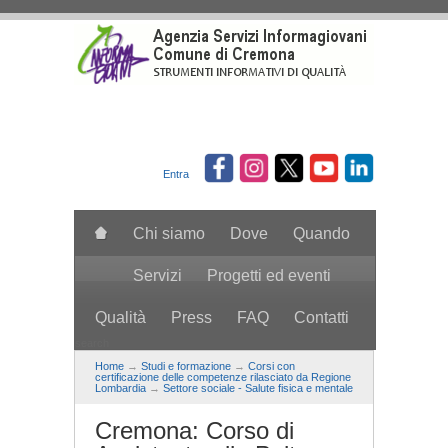
Salta al contenuto principale
Entra
Chi siamo
Dove
Quando
Servizi
Progetti ed eventi
Qualità
Press
FAQ
Contatti
search
Home
→
Studi e formazione
→
Corsi con
certificazione delle competenze rilasciato da Regione
Lombardia
→
Settore sociale - Salute fisica e mentale
Cremona: Corso di