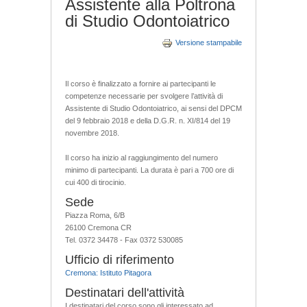
Assistente alla Poltrona
di Studio Odontoiatrico
Versione stampabile
Il corso è finalizzato a fornire ai partecipanti le
competenze necessarie per svolgere l’attività di
Assistente di Studio Odontoiatrico, ai sensi del DPCM
del 9 febbraio 2018 e della D.G.R. n. XI/814 del 19
novembre 2018.
Il corso ha inizio al raggiungimento del numero
minimo di partecipanti. La durata è pari a 700 ore di
cui 400 di tirocinio.
Sede
Piazza Roma, 6/B
26100 Cremona CR
Tel. 0372 34478 - Fax 0372 530085
Ufficio di riferimento
Cremona: Istituto Pitagora
Destinatari dell'attività
I destinatari del corso sono gli interessato ad