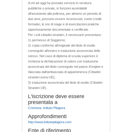
A chi ad oggi ha prestato servizio in struttura
pubbliche o private, in funzioni assimilabili
all’assistente alla poltrona, per almeno un periodo di
due anni, possono essere riconosciuti, come crediti
formativi, le ore di stage e di esercitazioni pratiche
opportunamente documentate e certificate.
Per i soli cittadini stranieri, è necessario presentare:
1) permesso di Soggiorno;
2) copia conforme all’originale del titolo di studio
conseguito all’estero e traduzione asseverata dello
stesso. Nel caso di diploma di scuola superiore è
richiesta la dichiarazione di valore con traduzione
asseverata del titolo conseguito nel paese d’origine e
rilasciata dall’ambasciata di appartenenza (Cittadini
stranieri extra-UE);
3) traduzione asseverata del titolo di studio (Cittadini
Stranieri UE).
L'iscrizione deve essere
presentata a
Cremona: Istituto Pitagora
Approfondimenti
http://www.istitutopitagora.com
Ente di riferimento