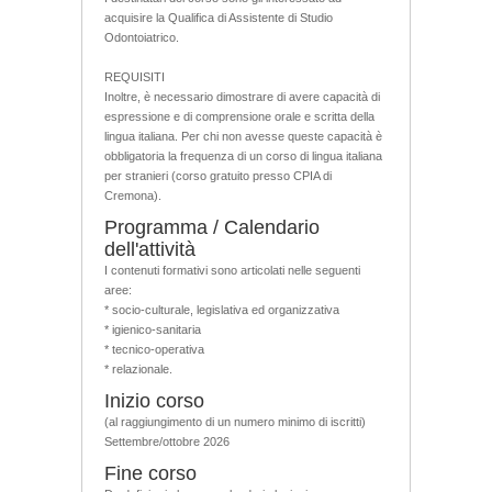
acquisire la Qualifica di Assistente di Studio
Odontoiatrico.
REQUISITI
Inoltre, è necessario dimostrare di avere capacità di
espressione e di comprensione orale e scritta della
lingua italiana. Per chi non avesse queste capacità è
obbligatoria la frequenza di un corso di lingua italiana
per stranieri (corso gratuito presso CPIA di
Cremona).
Programma / Calendario
dell'attività
I contenuti formativi sono articolati nelle seguenti
aree:
* socio-culturale, legislativa ed organizzativa
* igienico-sanitaria
* tecnico-operativa
* relazionale.
Inizio corso
(al raggiungimento di un numero minimo di iscritti)
Settembre/ottobre 2026
Fine corso