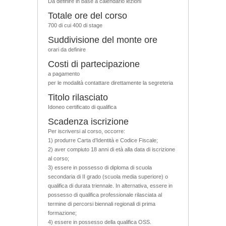
Da definire in base a calendario lezioni
Totale ore del corso
700 di cui 400 di stage
Suddivisione del monte ore
orari da definire
Costi di partecipazione
a pagamento
per le modalità contattare direttamente la segreteria
Titolo rilasciato
Idoneo certificato di qualifica
Scadenza iscrizione
Per iscriversi al corso, occorre:
1) produrre Carta d’Identità e Codice Fiscale;
2) aver compiuto 18 anni di età alla data di iscrizione
al corso;
3) essere in possesso di diploma di scuola
secondaria di II grado (scuola media superiore) o
qualifica di durata triennale. In alternativa, essere in
possesso di qualifica professionale rilasciata al
termine di percorsi biennali regionali di prima
formazione;
4) essere in possesso della qualifica OSS.