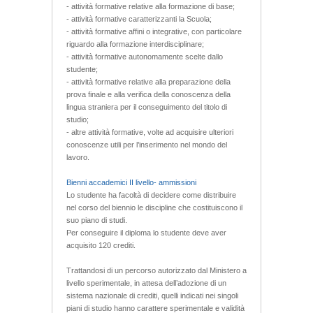
- attività formative relative alla formazione di base;
- attività formative caratterizzanti la Scuola;
- attività formative affini o integrative, con particolare
riguardo alla formazione interdisciplinare;
- attività formative autonomamente scelte dallo
studente;
- attività formative relative alla preparazione della
prova finale e alla verifica della conoscenza della
lingua straniera per il conseguimento del titolo di
studio;
- altre attività formative, volte ad acquisire ulteriori
conoscenze utili per l’inserimento nel mondo del
lavoro.
Bienni accademici II livello- ammissioni
Lo studente ha facoltà di decidere come distribuire
nel corso del biennio le discipline che costituiscono il
suo piano di studi.
Per conseguire il diploma lo studente deve aver
acquisito 120 crediti.
Trattandosi di un percorso autorizzato dal Ministero a
livello sperimentale, in attesa dell’adozione di un
sistema nazionale di crediti, quelli indicati nei singoli
piani di studio hanno carattere sperimentale e validità