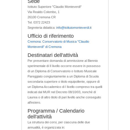
Sede
Istituto Superiore "Claudio Monteverdi"
Via Realdo Colombo, 1
26100 Cremona CR
Tel. 0372 22423
Segreteria didattica:
info@istitutomonteverdi.it
Ufficio di riferimento
Cremona: Conservatorio di Musica "Claudio
Monteverdi" di Cremona
Destinatari dell'attività
Per presentare domanda di ammissione al Biennio
sperimentale di II livello occorre essere in possesso
di un Diploma di Conservatorio o Istituto Musicale
Pareggiato congiuntamente a un Diploma di Scuola
secondaria superiore o titolo equipollente, oppure di
un Diploma Accademico di I livello compreso tra quelli
indicati dal MUR nel Decreto 08/10/03, nonchè di
Laurea o di altro titolo di pari livello anche conseguito
all’estero.
Programma / Calendario
dell'attività
La struttura dei corsi, per ciascuna delle due
annualità, è organizzata in: