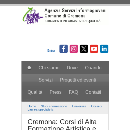
Salta al contenuto principale
Entra
Chi siamo
Dove
Quando
Servizi
Progetti ed eventi
Qualità
Press
FAQ
Contatti
search
Home
→
Studi e formazione
→
Università
→
Corsi di
Laurea specialistici
Cremona: Corsi di Alta
Formazione Artistica e