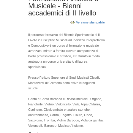
Musicale - Bienni
accademici di II livello
Versione stampabile
Il percorso formativo del Biennio Sperimentale di II
Livello in Discipline Musicali ad Indirizzo Interpretativo
e Compositivo è un corso di formazione musicale
avanzata, mirato a fornire elevate competenze di
livello professionale e artistico, strutturato in modo
analogo a un corso universitario di laurea
specialistica.
Presso l’Istituto Superiore di Studi Musicali Claudio
Monteverdi di Cremona sono attive le seguenti
scuole:
Canto e Canto Barocco e Rinascimentale , Organo,
Pianoforte, Violino, Violoncello, Viola, Arpa Chitarra,
Clarinetto, Clavicembalo e tastiere storiche,
contrabbasso, Corno, Fagotto, Flauto, Oboe,
Saxofono, Tromba, Violino Barocco, Viola da gamba,
Violoncello Barocco, Musica d’insieme.