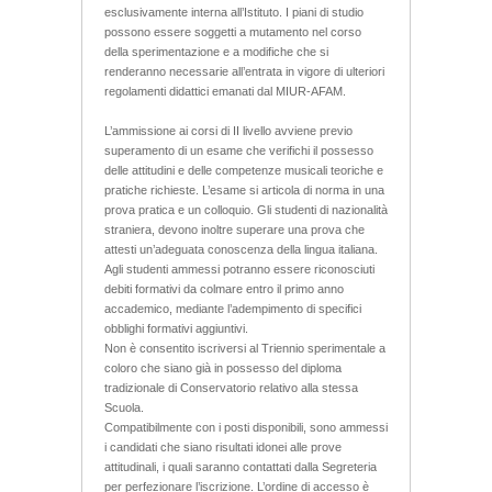
esclusivamente interna all’Istituto. I piani di studio
possono essere soggetti a mutamento nel corso
della sperimentazione e a modifiche che si
renderanno necessarie all’entrata in vigore di ulteriori
regolamenti didattici emanati dal MIUR-AFAM.
L’ammissione ai corsi di II livello avviene previo
superamento di un esame che verifichi il possesso
delle attitudini e delle competenze musicali teoriche e
pratiche richieste. L’esame si articola di norma in una
prova pratica e un colloquio. Gli studenti di nazionalità
straniera, devono inoltre superare una prova che
attesti un’adeguata conoscenza della lingua italiana.
Agli studenti ammessi potranno essere riconosciuti
debiti formativi da colmare entro il primo anno
accademico, mediante l’adempimento di specifici
obblighi formativi aggiuntivi.
Non è consentito iscriversi al Triennio sperimentale a
coloro che siano già in possesso del diploma
tradizionale di Conservatorio relativo alla stessa
Scuola.
Compatibilmente con i posti disponibili, sono ammessi
i candidati che siano risultati idonei alle prove
attitudinali, i quali saranno contattati dalla Segreteria
per perfezionare l’iscrizione. L’ordine di accesso è