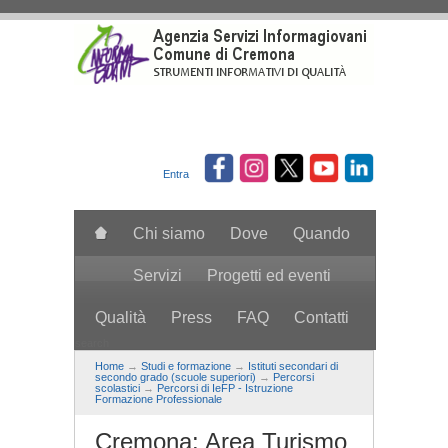
Salta al contenuto principale
Entra
Chi siamo
Dove
Quando
Servizi
Progetti ed eventi
Qualità
Press
FAQ
Contatti
search
Home
→
Studi e formazione
→
Istituti secondari di
secondo grado (scuole superiori)
→
Percorsi
scolastici
→
Percorsi di IeFP - Istruzione
Formazione Professionale
Cremona: Area Turismo