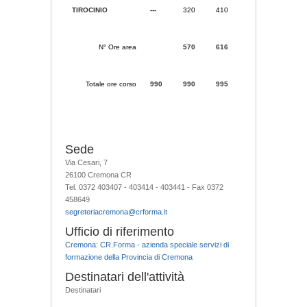
TIROCINIO
---
320
410
N° Ore area
570
616
Totale ore corso
990
990
995
Sede
Via Cesari, 7
26100 Cremona CR
Tel. 0372 403407 - 403414 - 403441 - Fax 0372
458649
segreteriacremona@crforma.it
Ufficio di riferimento
Cremona: CR.Forma - azienda speciale servizi di
formazione della Provincia di Cremona
Destinatari dell'attività
Destinatari