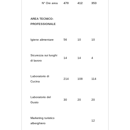
N° Ore area
470
412
353
AREA TECNICO-
PROFESSIONALE
Igiene alimentare
56
10
10
Sicurezza sui luoghi
14
14
4
di lavoro
Laboratorio di
214
108
114
Cucina
Laboratorio del
30
20
20
Gusto
Marketing turistico
12
alberghiero