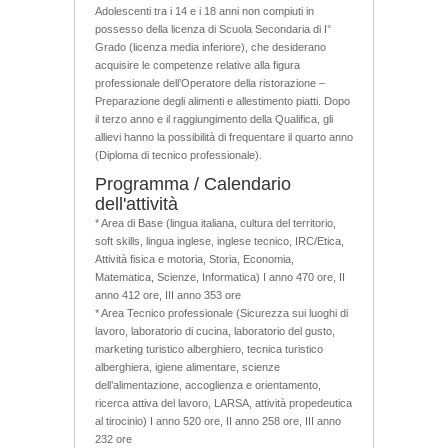
Adolescenti tra i 14 e i 18 anni non compiuti in
possesso della licenza di Scuola Secondaria di I°
Grado (licenza media inferiore), che desiderano
acquisire le competenze relative alla figura
professionale dell’Operatore della ristorazione –
Preparazione degli alimenti e allestimento piatti. Dopo
il terzo anno e il raggiungimento della Qualifica, gli
allievi hanno la possibilità di frequentare il quarto anno
(Diploma di tecnico professionale).
Programma / Calendario
dell'attività
* Area di Base (lingua italiana, cultura del territorio,
soft skills, lingua inglese, inglese tecnico, IRC/Etica,
Attività fisica e motoria, Storia, Economia,
Matematica, Scienze, Informatica) I anno 470 ore, II
anno 412 ore, III anno 353 ore
* Area Tecnico professionale (Sicurezza sui luoghi di
lavoro, laboratorio di cucina, laboratorio del gusto,
marketing turistico alberghiero, tecnica turistico
alberghiera, igiene alimentare, scienze
dell’alimentazione, accoglienza e orientamento,
ricerca attiva del lavoro, LARSA, attività propedeutica
al tirocinio) I anno 520 ore, II anno 258 ore, III anno
232 ore