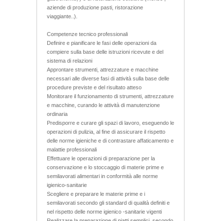
aziende di produzione pasti, ristorazione
viaggiante..).
Competenze tecnico professionali
Definire e pianificare le fasi delle operazioni da
compiere sulla base delle istruzioni ricevute e del
sistema di relazioni
Approntare strumenti, attrezzature e macchine
necessari alle diverse fasi di attività sulla base delle
procedure previste e del risultato atteso
Monitorare il funzionamento di strumenti, attrezzature
e macchine, curando le attività di manutenzione
ordinaria
Predisporre e curare gli spazi di lavoro, eseguendo le
operazioni di pulizia, al fine di assicurare il rispetto
delle norme igieniche e di contrastare affaticamento e
malattie professionali
Effettuare le operazioni di preparazione per la
conservazione e lo stoccaggio di materie prime e
semilavorati alimentari in conformità alle norme
igienico-sanitarie
Scegliere e preparare le materie prime e i
semilavorati secondo gli standard di qualità definiti e
nel rispetto delle norme igienico -sanitarie vigenti
Realizzare la preparazione di piatti semplici, secondo