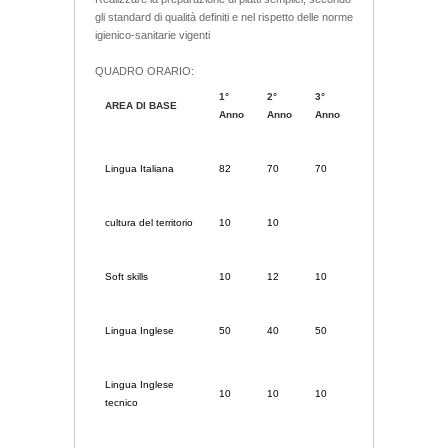
gli standard di qualità definiti e nel rispetto delle norme
igienico-sanitarie vigenti
QUADRO ORARIO:
1°
2°
3°
AREA DI BASE
Anno
Anno
Anno
Lingua Italiana
82
70
70
cultura del territorio
10
10
Soft skills
10
12
10
Lingua Inglese
50
40
50
Lingua Inglese
10
10
10
tecnico