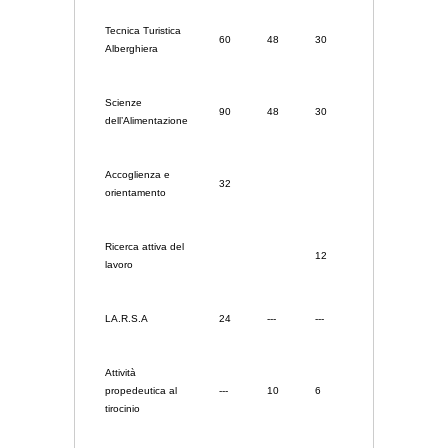
Tecnica Turistica
60
48
30
Alberghiera
Scienze
90
48
30
dell’Alimentazione
Accoglienza e
32
orientamento
Ricerca attiva del
12
lavoro
LA.R.S.A
24
---
---
Attività
propedeutica al
---
10
6
tirocinio