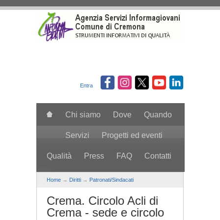
Salta al contenuto principale
Entra
Chi siamo
Dove
Quando
Servizi
Progetti ed eventi
Qualità
Press
FAQ
Contatti
search
Home
→
Diritti
→
Patronati/Sindacati
Crema. Circolo Acli di
Crema - sede e circolo