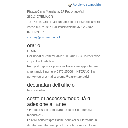
Versione stampabile
Piazza Carlo Manziana, 17 Patronato Acli
26013 CREMA CR
Tel. Per fissare un appuntamento chiamare il numero
verde 800740044 Per informazioni 0373 250064
INTERNO 2
crema@patronato.acli.it
orario
ORARI
Dal lunedì al venerdì dalle 9.00 alle 12.30 la reception
è aperta al pubblico
Per gli altri giorni è possibile fissare un appuntamento
chiamando il numero 0373 250064 INTERNO 2 o
scrivendo una mail a crema@patronato.acli.it.
destinatari dell'ufficio
tutti i cittadini
costo di accesso/modalità di
adesione all'Ente
* E' necessario contattare l'ente per ottenere la
tessera ACLI
I circoli sono l'espressione delle Acli sul territorio, a
diretto contatto con i problemi delle comunità locali.