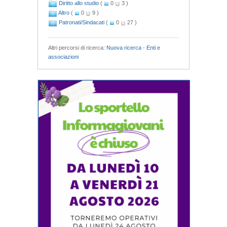
Diritto allo studio
(
0
3 )
Altro
(
0
9 )
Patronati/Sindacati
(
0
27 )
Altri percorsi di ricerca:
Nuova ricerca
-
Enti e
associazioni