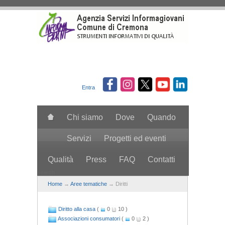
Salta al contenuto principale
Entra
Chi siamo
Dove
Quando
Servizi
Progetti ed eventi
Qualità
Press
FAQ
Contatti
search
Home
→
Aree tematiche
→ Diritti
Diritto alla casa
(
0
10 )
Associazioni consumatori
(
0
2 )