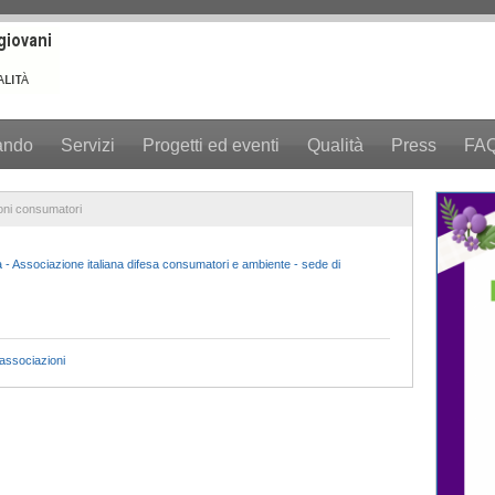
ando
Servizi
Progetti ed eventi
Qualità
Press
FA
ni consumatori
Associazione italiana difesa consumatori e ambiente - sede di
 associazioni