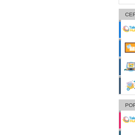
CE
POR