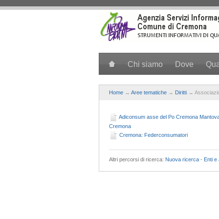
Salta al contenuto principale
Chi siamo
Dove
Qu
Home
→
Aree tematiche
→
Diritti
→ Associazio
Adiconsum asse del Po Cremona Mantova - 
Cremona
Cremona: Federconsumatori
Altri percorsi di ricerca:
Nuova ricerca
-
Enti e