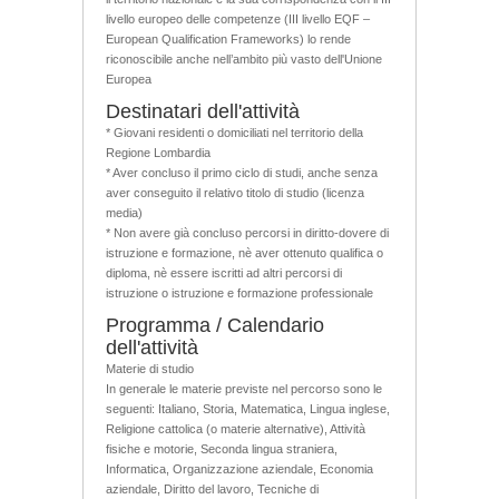
livello europeo delle competenze (III livello EQF –
European Qualification Frameworks) lo rende
riconoscibile anche nell’ambito più vasto dell'Unione
Europea
Destinatari dell'attività
* Giovani residenti o domiciliati nel territorio della
Regione Lombardia
* Aver concluso il primo ciclo di studi, anche senza
aver conseguito il relativo titolo di studio (licenza
media)
* Non avere già concluso percorsi in diritto-dovere di
istruzione e formazione, nè aver ottenuto qualifica o
diploma, nè essere iscritti ad altri percorsi di
istruzione o istruzione e formazione professionale
Programma / Calendario
dell'attività
Materie di studio
In generale le materie previste nel percorso sono le
seguenti: Italiano, Storia, Matematica, Lingua inglese,
Religione cattolica (o materie alternative), Attività
fisiche e motorie, Seconda lingua straniera,
Informatica, Organizzazione aziendale, Economia
aziendale, Diritto del lavoro, Tecniche di