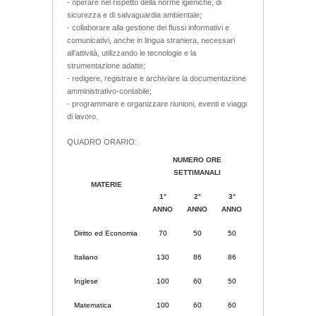
- operare nel rispetto della norme igieniche, di
sicurezza e di salvaguardia ambientale;
- collaborare alla gestione dei flussi informativi e
comunicativi, anche in lingua straniera, necessari
all’attività, utilizzando le tecnologie e la
strumentazione adatte;
- redigere, registrare e archiviare la documentazione
amministrativo-contabile;
- programmare e organizzare riunioni, eventi e viaggi
di lavoro.
QUADRO ORARIO:
NUMERO ORE
SETTIMANALI
MATERIE
1°
2°
3°
ANNO
ANNO
ANNO
Diritto ed Economia
70
50
50
Italiano
130
86
86
Inglese
100
60
50
Matematica
100
60
60