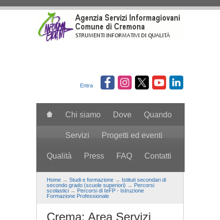
Salta al contenuto principale
Entra
Chi siamo
Dove
Quando
Servizi
Progetti ed eventi
Qualità
Press
FAQ
Contatti
search
Home
→
Studi e formazione
→
Istituti secondari di
secondo grado (scuole superiori)
→
Percorsi
scolastici
→
Percorsi di IeFP - Istruzione
Formazione Professionale
Crema: Area Servizi