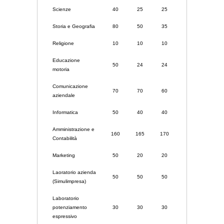
Scienze
40
25
25
Storia e Geografia
80
50
35
Religione
10
10
10
Educazione
50
24
24
motoria
Comunicazione
70
70
60
aziendale
Informatica
50
40
40
Amministrazione e
160
165
170
Contabilità
Marketing
50
20
20
Laoratorio azienda
50
50
50
(Simulimpresa)
Laboratorio
potenziamento
30
30
30
espressivo