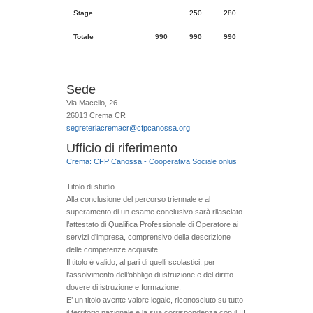
Stage
250
280
Totale
990
990
990
Sede
Via Macello, 26
26013 Crema CR
segreteriacremacr@cfpcanossa.org
Ufficio di riferimento
Crema: CFP Canossa - Cooperativa Sociale onlus
Titolo di studio
Alla conclusione del percorso triennale e al
superamento di un esame conclusivo sarà rilasciato
l’attestato di Qualifica Professionale di Operatore ai
servizi d'impresa, comprensivo della descrizione
delle competenze acquisite.
Il titolo è valido, al pari di quelli scolastici, per
l’assolvimento dell’obbligo di istruzione e del diritto-
dovere di istruzione e formazione.
E’ un titolo avente valore legale, riconosciuto su tutto
il territorio nazionale e la sua corrispondenza con il III