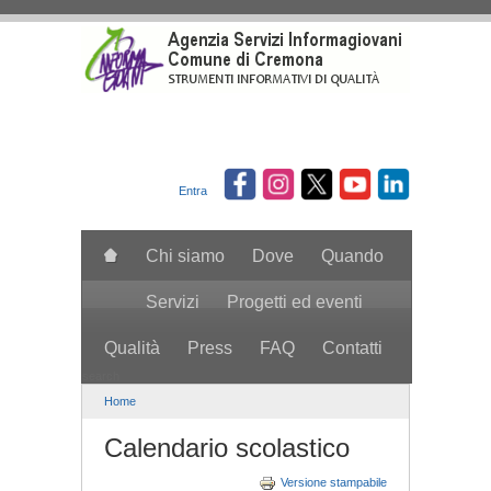
Salta al contenuto principale
Entra
Chi siamo
Dove
Quando
Servizi
Progetti ed eventi
Qualità
Press
FAQ
Contatti
search
Home
Calendario scolastico
Versione stampabile