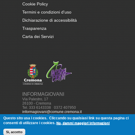
Cookie Policy
Termini e condizioni d'uso
Dichiarazione di accessibilità
Trasparenza
Carta dei Servizi
INFORMAGIOVANI
Via Palestro, 17
26100 - Cremona
Tel. 333 6143338
-
0372 407950
informagiovani@comune.cremona.it
Questo sito usa i cookies.
Cliccando su qualsiasi link su questa pagina ci
No, dammi maggiori informazioni
consenti di utilizzare i cookies.
© Copyright, 2013
Informagiovani
Cremona - Tutti i diritti
Si, accetto
riservati. Realizzato con
Drupal
da
Softworld