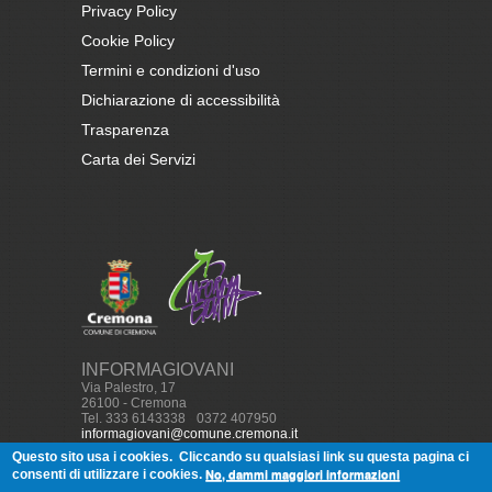
Privacy Policy
Cookie Policy
Termini e condizioni d'uso
Dichiarazione di accessibilità
Trasparenza
Carta dei Servizi
INFORMAGIOVANI
Via Palestro, 17
26100 - Cremona
Tel. 333 6143338
-
0372 407950
informagiovani@comune.cremona.it
Questo sito usa i cookies.
Cliccando su qualsiasi link su questa pagina ci
No, dammi maggiori informazioni
consenti di utilizzare i cookies.