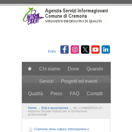
Salta al contenuto principale
Entra
Chi siamo
Dove
Quando
Servizi
Progetti ed eventi
Qualità
Press
FAQ
Contatti
search
Home
→
Enti e associazioni
→ IAL LOMBARDIA srl -
Impresa Sociale-Istituto per la formazione
professionale
Cremona: Area cultura, informazione e