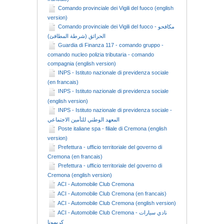
Comando provinciale dei Vigili del fuoco (english
version)
Comando provinciale dei Vigili del fuoco - مكافحو
الحرائق (شرطة المطافئ)
Guardia di Finanza 117 - comando gruppo -
comando nucleo polizia tributaria - comando
compagnia (english version)
INPS - Istituto nazionale di previdenza sociale
(en francais)
INPS - Istituto nazionale di previdenza sociale
(english version)
INPS - Istituto nazionale di previdenza sociale -
المعهد الوطني للتأمين الاجتماعي
Poste italiane spa - filiale di Cremona (english
version)
Prefettura - ufficio territoriale del governo di
Cremona (en francais)
Prefettura - ufficio territoriale del governo di
Cremona (english version)
ACI - Automobile Club Cremona
ACI - Automobile Club Cremona (en francais)
ACI - Automobile Club Cremona (english version)
ACI - Automobile Club Cremona - نادي سيارات
كريمونا