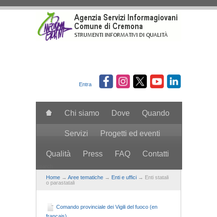
Salta al contenuto principale
Entra
Chi siamo
Dove
Quando
Servizi
Progetti ed eventi
Qualità
Press
FAQ
Contatti
search
Home
→
Aree tematiche
→
Enti e uffici
→ Enti statali
o parastatali
Comando provinciale dei Vigili del fuoco (en
francais)