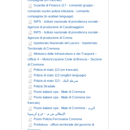
compagnia (en francais)
Guardia di Finanza 117 - comando gruppo -
comando nucleo polizia tributaria - comando
compagnia (in arabian language)
INPS - Istituto nazionale di previdenza sociale -
Agenzia di produzione di Casalmaggiore
INPS - Istituto nazionale di previdenza sociale -
Agenzia di produzione di Crema
Ispettorato Nazionale del Lavoro - Ispettorato
Territoriale di Cremona
Ministero delle Infrastrutture e dei Trasporti –
Ufficio 4 – Motorizzazione Civile di Brescia – Sezione
di Cremona
Polizia di stato 113 (en francais)
Polizia di stato 113 (english language)
Polizia di stato 113 - شرطة البلاد
Polizia Stradale
Poste italiane spa - filiale di Cremona
Poste italiane spa - filiale di Cremona (en
francais)
Poste italiane spa - filiale di Cremona - البريد
الإيطالي ش.م. – فرع كريمونا
Posto Polizia Ferroviaria Cremona
Prefettura - ufficio territoriale del governo di
Cremona