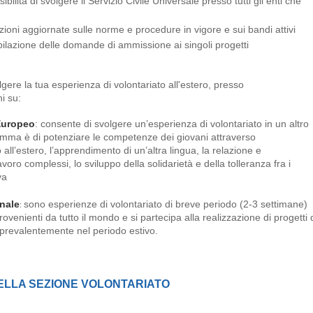
ssibilità di svolgere il Servizio Civile Universale presso tutti gli enti che
zioni aggiornate sulle norme e procedure in vigore e sui bandi attivi
ilazione delle domande di ammissione ai singoli progetti
lgere la tua esperienza di volontariato all'estero, presso
i su:
 Europeo
: consente di svolgere un’esperienza di volontariato in un altro
amma è di potenziare le competenze dei giovani attraverso
 all’estero, l’apprendimento di un’altra lingua, la relazione e
avoro complessi, lo sviluppo della solidarietà e della tolleranza fra i
va
onale
sono esperienze di volontariato di breve periodo (2-3 settimane)
:
rovenienti da tutto il mondo e si partecipa alla realizzazione di progetti d
prevalentemente nel periodo estivo.
ELLA SEZIONE VOLONTARIATO