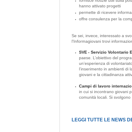
fornisce notizie utili sulla po
hanno attivato progetti
permette di ricevere informa
offre consulenza per la comp
Se sei, invece, interessato a svo
l'Informagiovani trovi informazion
SVE - Servizio Volontario
paese. L’obiettivo del progr
un’esperienza di volontariato
l’inserimento in ambienti di l
giovani e la cittadinanza atti
Campi di lavoro internazi
in cui si incontrano giovani p
comunità locali.
Si svolgono 
LEGGI TUTTE LE NEWS D