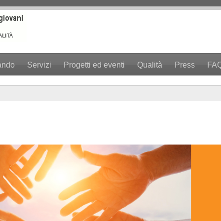
ando
Servizi
Progetti ed eventi
Qualità
Press
FA