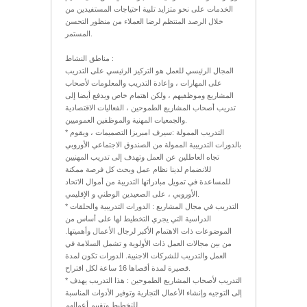
الخدمات على نحو متزايد تلبية احتياجات المستفيدين من
خلال الرصد المنتظم لرضا العملاء من منظور التحسن
المستمر.
مناطق النشاط :
المجال الرئيسي للعمل هو التركيز الرئيسي على التدريب
على المهارات ، وإعادة التدريب والمعلومات لأصحاب
المشاريع وموظفيهم ، ولكن اهتمام خاص ويدفع أيضا إلى
تدريب أصحاب المشاريع الطموحين ، الفعاليات الاقتصادية
والجمعيات المهنية والموظفين العموميين.
* التدريب الممولة :سيرف امبريزا التصميمات ، ويقوم
بالدورات التدريبية الممولة من الصندوق الاجتماعي الأوروبي
تجاه العاطلين عن العمل وتهدف إلى تدريب المهنيين
للانضمام لدينا نظام عمل وبحث كل فرصة ممكنة
للمساعدة في تمويل مبادراتها التدريبة من أموال الاتحاد
الأوروبي ، على الصعيدين الوطني و الإقليمي.
* التدريب في مجال المشاريع : الدورات التدريبية والحلقات
الدراسية التي يجري التخطيط لها على أساس من
الموضوعات ذات الاهتمام الأكبر لرجال الأعمال وأهميتها.
من بين مجالات العمل ذات الأولوية و تشمل السلامة في
العمل والتدريب للشركات الاجنبية. الدورات تكون لمدة
قصيرة لمدة أقصاها 16 ساعة لكل اقتراح.
* التدريب لأصحاب المشاريع الطموحين : هذا التدريب يهدف
إلى التوجيه وإنشاء الأعمال التجارية وتوفير الأدوات المناسبة
للتخطيط وتقييم أعمالهم.