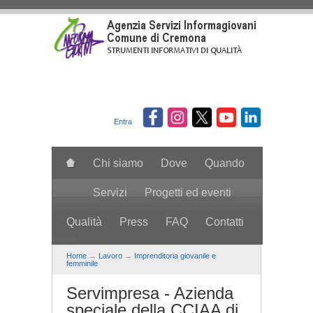
Salta al contenuto principale
Entra
Chi siamo
Dove
Quando
Servizi
Progetti ed eventi
Qualità
Press
FAQ
Contatti
search
Home
→
Lavoro
→
Imprenditoria giovanile e
femminile
Servimpresa - Azienda
speciale della CCIAA di