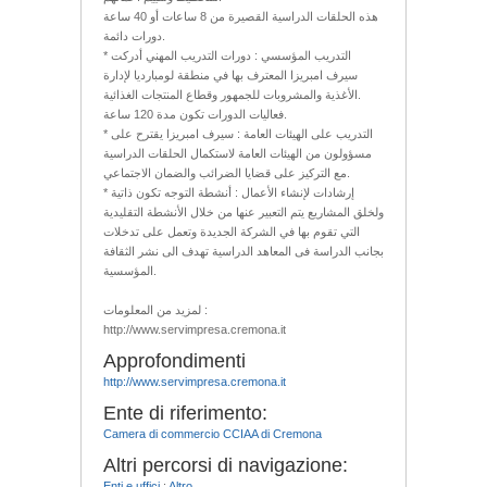
هذه الحلقات الدراسية القصيرة من 8 ساعات أو 40 ساعة
دورات دائمة.
* التدريب المؤسسي : دورات التدريب المهني أدركت
سيرف امبريزا المعترف بها في منطقة لومبارديا لإدارة
الأغذية والمشروبات للجمهور وقطاع المنتجات الغذائية.
فعاليات الدورات تكون مدة 120 ساعة.
* التدريب على الهيئات العامة : سيرف امبريزا يقترح على
مسؤولون من الهيئات العامة لاستكمال الحلقات الدراسية
مع التركيز على قضايا الضرائب والضمان الاجتماعي.
* إرشادات لإنشاء الأعمال : أنشطة التوجه تكون ذاتية
ولخلق المشاريع يتم التعبير عنها من خلال الأنشطة التقليدية
التي تقوم بها في الشركة الجديدة وتعمل على تدخلات
بجانب الدراسة فى المعاهد الدراسية تهدف الى نشر الثقافة
المؤسسية.
لمزيد من المعلومات :
http://www.servimpresa.cremona.it
Approfondimenti
http://www.servimpresa.cremona.it
Ente di riferimento:
Camera di commercio CCIAA di Cremona
Altri percorsi di navigazione:
Enti e uffici
:
Altro