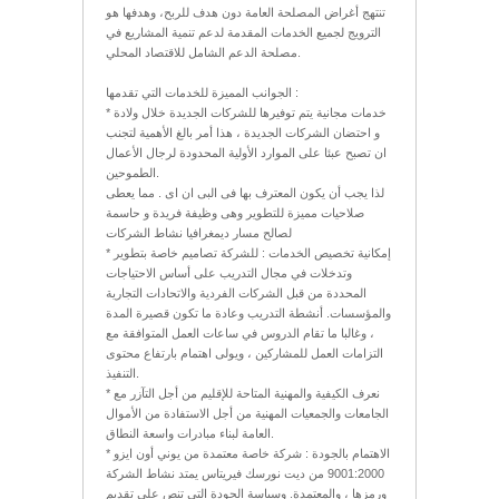
تنتهج أغراض المصلحة العامة دون هدف للربح، وهدفها هو
الترويج لجميع الخدمات المقدمة لدعم تنمية المشاريع في
مصلحة الدعم الشامل للاقتصاد المحلي.
الجوانب المميزة للخدمات التي تقدمها :
* خدمات مجانية يتم توفيرها للشركات الجديدة خلال ولادة
و احتضان الشركات الجديدة ، هذا أمر بالغ الأهمية لتجنب
ان تصبح عبئا على الموارد الأولية المحدودة لرجال الأعمال
الطموحين.
لذا يجب أن يكون المعترف بها فى البى ان اى . مما يعطى
صلاحيات مميزة للتطوير وهى وظيفة فريدة و حاسمة
لصالح مسار ديمغرافيا نشاط الشركات
* إمكانية تخصيص الخدمات : للشركة تصاميم خاصة بتطوير
وتدخلات في مجال التدريب على أساس الاحتياجات
المحددة من قبل الشركات الفردية والاتحادات التجارية
والمؤسسات. أنشطة التدريب وعادة ما تكون قصيرة المدة
، وغالبا ما تقام الدروس في ساعات العمل المتوافقة مع
التزامات العمل للمشاركين ، ويولى اهتمام بارتفاع محتوى
التنفيذ.
* نعرف الكيفية والمهنية المتاحة للإقليم من أجل التآزر مع
الجامعات والجمعيات المهنية من أجل الاستفادة من الأموال
العامة لبناء مبادرات واسعة النطاق.
* الاهتمام بالجودة : شركة خاصة معتمدة من يوني أون ايزو
9001:2000 من ديت نورسك فيريتاس يمتد نشاط الشركة
ورمزها ، والمعتمدة. وسياسة الجودة التي تنص على تقديم