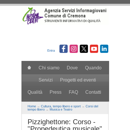
Salta al contenuto principale
Entra
Chi siamo
Dove
Quando
Servizi
Progetti ed eventi
Qualità
Press
FAQ
Contatti
search
Home
→
Cultura, tempo libero e sport
→
Corsi del
tempo libero
→
Musica e Teatro
Pizzighettone: Corso -
"Propedeutica musicale"