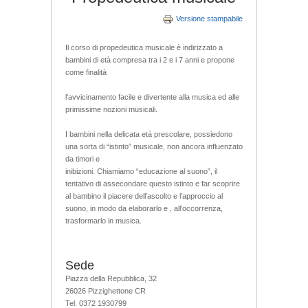
Versione stampabile
Il corso di propedeutica musicale è indirizzato a
bambini di età compresa tra i 2 e i 7 anni e propone
come finalità
l'avvicinamento facile e divertente alla musica ed alle
primissime nozioni musicali.
I bambini nella delicata età prescolare, possiedono
una sorta di “istinto” musicale, non ancora influenzato
da timori e
inibizioni. Chiamiamo “educazione al suono”, il
tentativo di assecondare questo istinto e far scoprire
al bambino il piacere dell’ascolto e l’approccio al
suono, in modo da elaborarlo e , all’occorrenza,
trasformarlo in musica.
Sede
Piazza della Repubblica, 32
26026 Pizzighettone CR
Tel. 0372 1930799