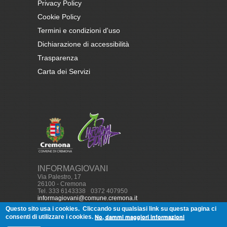
Privacy Policy
Cookie Policy
Termini e condizioni d'uso
Dichiarazione di accessibilità
Trasparenza
Carta dei Servizi
INFORMAGIOVANI
Via Palestro, 17
26100 - Cremona
Tel. 333 6143338
-
0372 407950
informagiovani@comune.cremona.it
Questo sito usa i cookies.
Cliccando su qualsiasi link su questa pagina ci
No, dammi maggiori informazioni
consenti di utilizzare i cookies.