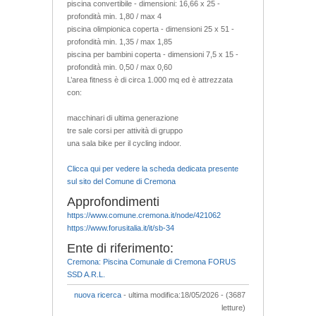
piscina convertibile - dimensioni: 16,66 x 25 -
profondità min. 1,80 / max 4
piscina olimpionica coperta - dimensioni 25 x 51 -
profondità min. 1,35 / max 1,85
piscina per bambini coperta - dimensioni 7,5 x 15 -
profondità min. 0,50 / max 0,60
L’area fitness è di circa 1.000 mq ed è attrezzata
con:
macchinari di ultima generazione
tre sale corsi per attività di gruppo
una sala bike per il cycling indoor.
Clicca qui per vedere la scheda dedicata presente
sul sito del Comune di Cremona
Approfondimenti
https://www.comune.cremona.it/node/421062
https://www.forusitalia.it/it/sb-34
Ente di riferimento:
Cremona: Piscina Comunale di Cremona FORUS
SSD A.R.L.
nuova ricerca
- ultima modifica:18/05/2026 - (3687
letture)