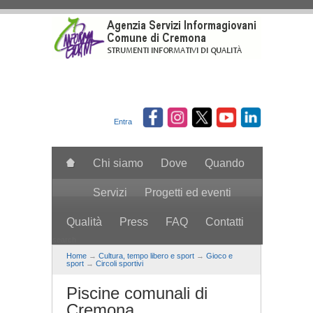
Salta al contenuto principale
Entra
Chi siamo
Dove
Quando
Servizi
Progetti ed eventi
Qualità
Press
FAQ
Contatti
search
Home
→
Cultura, tempo libero e sport
→
Gioco e
sport
→
Circoli sportivi
Piscine comunali di
Cremona