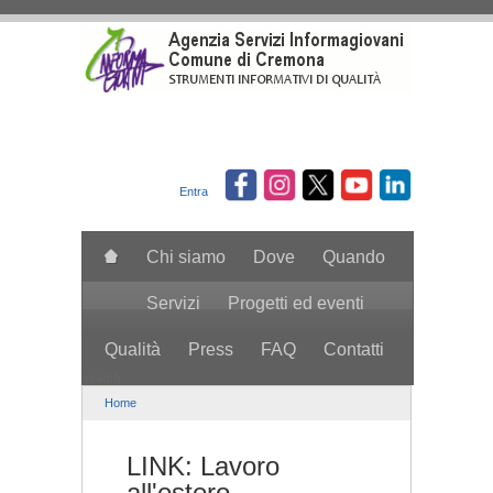
Salta al contenuto principale
Entra
Chi siamo
Dove
Quando
Servizi
Progetti ed eventi
Qualità
Press
FAQ
Contatti
search
Home
LINK: Lavoro
all'estero