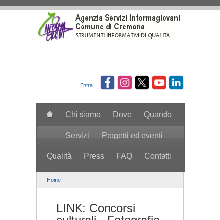
Salta al contenuto principale
Entra
Chi siamo
Dove
Quando
Servizi
Progetti ed eventi
Qualità
Press
FAQ
Contatti
search
Home
LINK: Concorsi
culturali - Fotografia