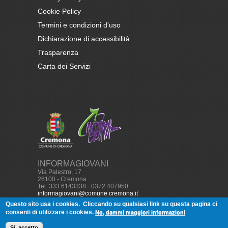
Cookie Policy
Termini e condizioni d'uso
Dichiarazione di accessibilità
Trasparenza
Carta dei Servizi
INFORMAGIOVANI
Via Palestro, 17
26100 - Cremona
Tel. 333 6143338
-
0372 407950
informagiovani@comune.cremona.it
Questo sito usa i cookies.
Cliccando su qualsiasi link su questa pagina ci
No, dammi maggiori informazioni
consenti di utilizzare i cookies.
© Copyright, 2013
Informagiovani
Cremona - Tutti i diritti
Si, accetto