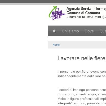
Salta al contenuto principale
Chi siamo
Dove
Qu
Home
Lavorare nelle fiere
Il personale per fiere, eventi c
indipendentemente dalla loro sed
I settori di impiego possono esse
promozioni, volantinaggio, animaz
Molte le figure professionali im
interpreti/traduttori, promoter, m