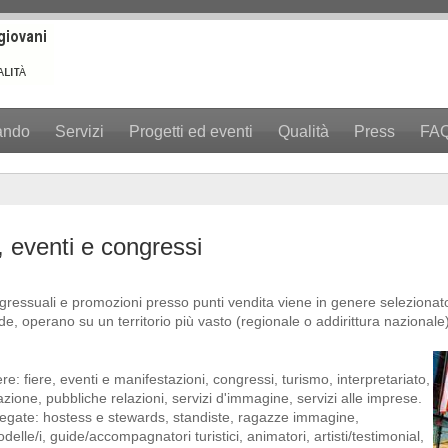
ando
Servizi
Progetti ed eventi
Qualità
Press
FA
, eventi e congressi
ongressuali e promozioni presso punti vendita viene in genere selezionat
e, operano su un territorio più vasto (regionale o addirittura nazionale)
re: fiere, eventi e manifestazioni, congressi, turismo, interpretariato,
ione, pubbliche relazioni, servizi d'immagine, servizi alle imprese.
piegate: hostess e stewards, standiste, ragazze immagine,
odelle/i, guide/accompagnatori turistici, animatori, artisti/testimonial,