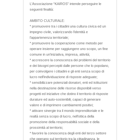
L'Associazione “KAIROS” intende perseguire le
seguenti finalità:
AMBITO CULTURALE:
* promuovere tra i cittadini una cultura civica ed un
impegno civile, valorizzando l’identità e
l’appartenenza territoriale;
* promuovere la cooperazione come metodo per
operare insieme per raggiungere uno scopo, un fine
comune in un'iniziativa, impresa, attività;
* accrescere la conoscenza dei problemi del territorio
e dei bisogni percepiti dalle persone che lo popolano,
per coinvolgere i cittadini e gli enti senza scopo di
lucro nell’individuazione di risposte adeguate;
* sensibilizzare potenziali donatori, enti ed istituzioni
nella destinazione delle risorse disponibili verso
progetti ed iniziative che dotino il territorio di risposte
durature ed auto-sostenibili, capaci di generare
valore e di imprimere cambiamenti positivi;
* attivare sinergie tra il mondo imprenditoriale e le
realtà senza scopo di lucro, nell’ottica della
promozione della responsabilità sociale e della
prossimità al territorio;
* favorire la conoscenza degli enti del terzo settore
che operano sul territorio tra la cittadinanza, le