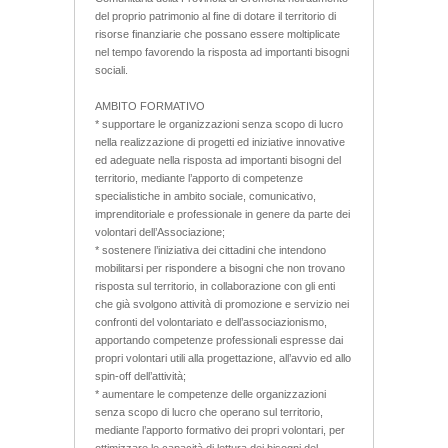
del proprio patrimonio al fine di dotare il territorio di
risorse finanziarie che possano essere moltiplicate
nel tempo favorendo la risposta ad importanti bisogni
sociali.
AMBITO FORMATIVO
* supportare le organizzazioni senza scopo di lucro
nella realizzazione di progetti ed iniziative innovative
ed adeguate nella risposta ad importanti bisogni del
territorio, mediante l’apporto di competenze
specialistiche in ambito sociale, comunicativo,
imprenditoriale e professionale in genere da parte dei
volontari dell’Associazione;
* sostenere l’iniziativa dei cittadini che intendono
mobilitarsi per rispondere a bisogni che non trovano
risposta sul territorio, in collaborazione con gli enti
che già svolgono attività di promozione e servizio nei
confronti del volontariato e dell’associazionismo,
apportando competenze professionali espresse dai
propri volontari utili alla progettazione, all’avvio ed allo
spin-off dell’attività;
* aumentare le competenze delle organizzazioni
senza scopo di lucro che operano sul territorio,
mediante l’apporto formativo dei propri volontari, per
ottimizzare le capacità di lettura dei bisogni del