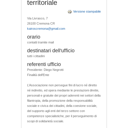
territoriale
Versione stampabile
Via Livrasco, 7
26100 Cremona CR
kairoscremona@gmail.com
orario
contatti tramite mail
destinatari dell'ufficio
tutti i cittadini
referenti ufficio
Presidente: Diego Negrotti
Finalità dell'Ente
L’Associazione non persegue fini di lucro né diretto
né indiretto, ed opera mediante le prestazioni dirette,
personali e gratuite dei propri aderenti nei settori della
filantropia, della promozione della responsabilità
sociale e civica dei cittadini, della coesione sociale,
del supporto agli enti del terzo settore con
competenze specialistiche, per il perseguimento di
scopi di solidarietà sociale.