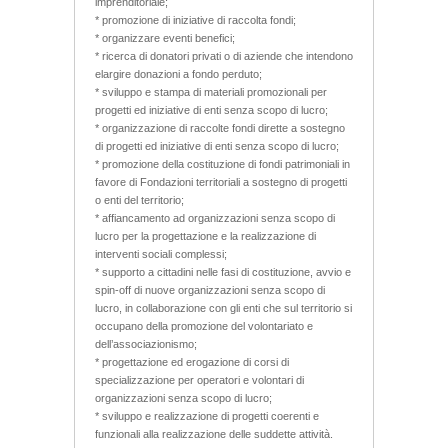
imprenditoriale;
* promozione di iniziative di raccolta fondi;
* organizzare eventi benefici;
* ricerca di donatori privati o di aziende che intendono
elargire donazioni a fondo perduto;
* sviluppo e stampa di materiali promozionali per
progetti ed iniziative di enti senza scopo di lucro;
* organizzazione di raccolte fondi dirette a sostegno
di progetti ed iniziative di enti senza scopo di lucro;
* promozione della costituzione di fondi patrimoniali in
favore di Fondazioni territoriali a sostegno di progetti
o enti del territorio;
* affiancamento ad organizzazioni senza scopo di
lucro per la progettazione e la realizzazione di
interventi sociali complessi;
* supporto a cittadini nelle fasi di costituzione, avvio e
spin-off di nuove organizzazioni senza scopo di
lucro, in collaborazione con gli enti che sul territorio si
occupano della promozione del volontariato e
dell’associazionismo;
* progettazione ed erogazione di corsi di
specializzazione per operatori e volontari di
organizzazioni senza scopo di lucro;
* sviluppo e realizzazione di progetti coerenti e
funzionali alla realizzazione delle suddette attività.