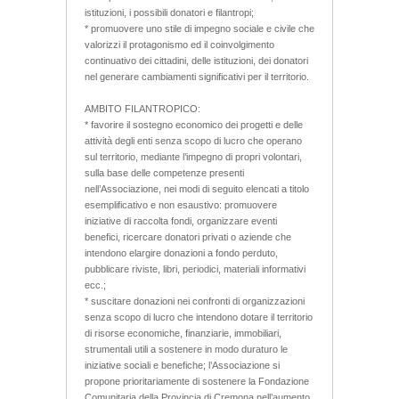
istituzioni, i possibili donatori e filantropi;
* promuovere uno stile di impegno sociale e civile che
valorizzi il protagonismo ed il coinvolgimento
continuativo dei cittadini, delle istituzioni, dei donatori
nel generare cambiamenti significativi per il territorio.
AMBITO FILANTROPICO:
* favorire il sostegno economico dei progetti e delle
attività degli enti senza scopo di lucro che operano
sul territorio, mediante l’impegno di propri volontari,
sulla base delle competenze presenti
nell’Associazione, nei modi di seguito elencati a titolo
esemplificativo e non esaustivo: promuovere
iniziative di raccolta fondi, organizzare eventi
benefici, ricercare donatori privati o aziende che
intendono elargire donazioni a fondo perduto,
pubblicare riviste, libri, periodici, materiali informativi
ecc.;
* suscitare donazioni nei confronti di organizzazioni
senza scopo di lucro che intendono dotare il territorio
di risorse economiche, finanziarie, immobiliari,
strumentali utili a sostenere in modo duraturo le
iniziative sociali e benefiche; l’Associazione si
propone prioritariamente di sostenere la Fondazione
Comunitaria della Provincia di Cremona nell’aumento