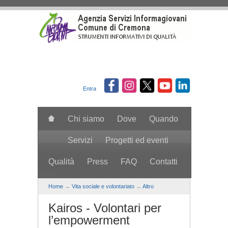
Salta al contenuto principale
Entra
Chi siamo
Dove
Quando
Servizi
Progetti ed eventi
Qualità
Press
FAQ
Contatti
search
Home
→
Vita sociale e volontariato
→
Altro
Kairos - Volontari per
l’empowerment