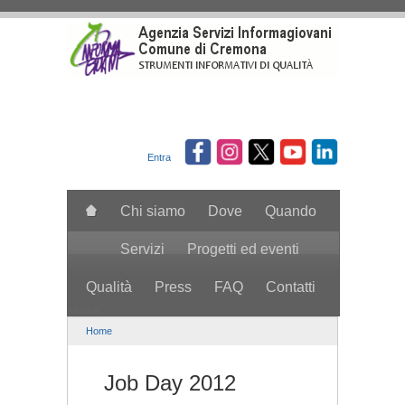
Salta al contenuto principale
Entra
Chi siamo
Dove
Quando
Servizi
Progetti ed eventi
Qualità
Press
FAQ
Contatti
search
Home
Job Day 2012