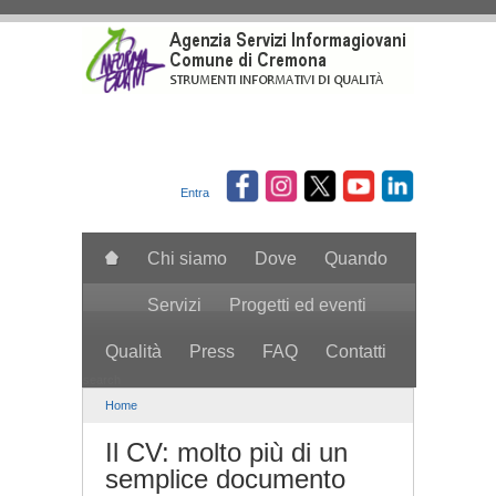
Salta al contenuto principale
Entra
Chi siamo
Dove
Quando
Servizi
Progetti ed eventi
Qualità
Press
FAQ
Contatti
search
Home
Il CV: molto più di un
semplice documento