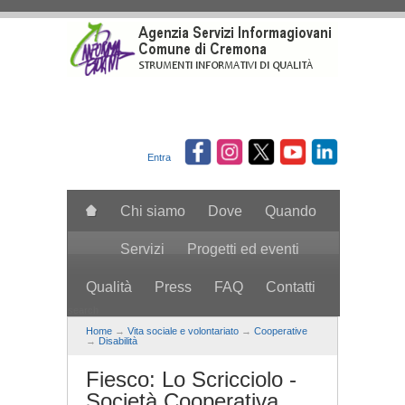
Salta al contenuto principale
Entra
Chi siamo
Dove
Quando
Servizi
Progetti ed eventi
Qualità
Press
FAQ
Contatti
search
Home
→
Vita sociale e volontariato
→
Cooperative
→
Disabilità
Fiesco: Lo Scricciolo -
Società Cooperativa