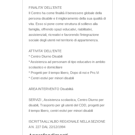
FINALITA' DELL'ENTE
Il Centro ha come finalità il benessere globale della
persona disabile e il miglioramento della sua qualità di
vita. Esso si pone come struttura di sollievo alla
famiglia, offrendo spazi educativi, riabilitativi,
assistenziali, ricreativi e favorendo l’integrazione
sociale degli utenti nel territorio di appartenenza.
ATTIVITA' DELL'ENTE
* Centro Diurno Disabili
* Assistenza ad personam di tipo educativo in ambito
scolastico e domiciliare
* Progetti per il tempo libero, Dopo di noi e Pro.Vi
* Centri estivi per minori disabili
AREA INTERVENTO Disabilità
SERVIZI , Assistenza scolastica, Centro Diurno per
disabili, Trasporto per gli utenti del CDD, progetti per
il tempo libero, centri estivi per minori disabili
ISCRITTA ALL'ALBO REGIONALE NELLA SEZIONE
A N. 227 DAL 22/12/1994