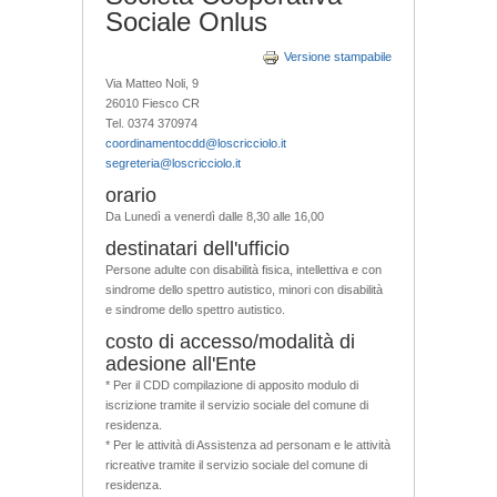
Sociale Onlus
Versione stampabile
Via Matteo Noli, 9
26010 Fiesco CR
Tel. 0374 370974
coordinamentocdd@loscricciolo.it
segreteria@loscricciolo.it
orario
Da Lunedì a venerdì dalle 8,30 alle 16,00
destinatari dell'ufficio
Persone adulte con disabilità fisica, intellettiva e con
sindrome dello spettro autistico, minori con disabilità
e sindrome dello spettro autistico.
costo di accesso/modalità di
adesione all'Ente
* Per il CDD compilazione di apposito modulo di
iscrizione tramite il servizio sociale del comune di
residenza.
* Per le attività di Assistenza ad personam e le attività
ricreative tramite il servizio sociale del comune di
residenza.