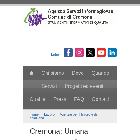
Salta al contenuto principale
Entra
Chi siamo
Dove
Quando
Servizi
Progetti ed eventi
Qualità
Press
FAQ
Contatti
search
Home
→
Lavoro
→
Agenzie per il lavoro e di
selezione
Cremona: Umana