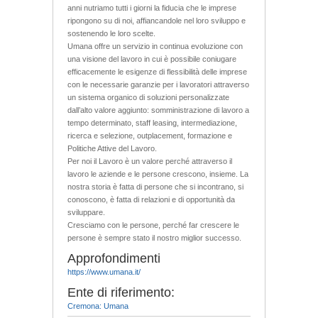
anni nutriamo tutti i giorni la fiducia che le imprese
ripongono su di noi, affiancandole nel loro sviluppo e
sostenendo le loro scelte.
Umana offre un servizio in continua evoluzione con
una visione del lavoro in cui è possibile coniugare
efficacemente le esigenze di flessibilità delle imprese
con le necessarie garanzie per i lavoratori attraverso
un sistema organico di soluzioni personalizzate
dall’alto valore aggiunto: somministrazione di lavoro a
tempo determinato, staff leasing, intermediazione,
ricerca e selezione, outplacement, formazione e
Politiche Attive del Lavoro.
Per noi il Lavoro è un valore perché attraverso il
lavoro le aziende e le persone crescono, insieme. La
nostra storia è fatta di persone che si incontrano, si
conoscono, è fatta di relazioni e di opportunità da
sviluppare.
Cresciamo con le persone, perché far crescere le
persone è sempre stato il nostro miglior successo.
Approfondimenti
https://www.umana.it/
Ente di riferimento:
Cremona: Umana