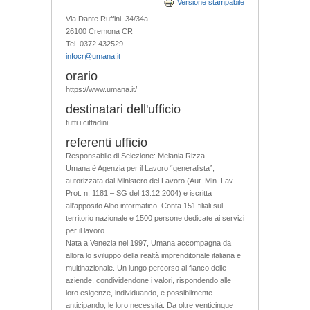
Versione stampabile
Via Dante Ruffini, 34/34a
26100 Cremona CR
Tel. 0372 432529
infocr@umana.it
orario
https://www.umana.it/
destinatari dell'ufficio
tutti i cittadini
referenti ufficio
Responsabile di Selezione: Melania Rizza
Umana è Agenzia per il Lavoro “generalista”,
autorizzata dal Ministero del Lavoro (Aut. Min. Lav.
Prot. n. 1181 – SG del 13.12.2004) e iscritta
all’apposito Albo informatico. Conta 151 filiali sul
territorio nazionale e 1500 persone dedicate ai servizi
per il lavoro.
Nata a Venezia nel 1997, Umana accompagna da
allora lo sviluppo della realtà imprenditoriale italiana e
multinazionale. Un lungo percorso al fi­anco delle
aziende, condividendone i valori, rispondendo alle
loro esigenze, individuando, e possibilmente
anticipando, le loro necessità. Da oltre venticinque