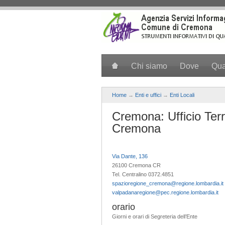
Salta al contenuto principale
Chi siamo
Dove
Qu
Home
→
Enti e uffici
→
Enti Locali
Cremona: Ufficio Terr
Cremona
Via Dante, 136
26100 Cremona CR
Tel. Centralino 0372.4851
spazioregione_cremona@regione.lombardia.it
valpadanaregione@pec.regione.lombardia.it
orario
Giorni e orari di Segreteria dell’Ente