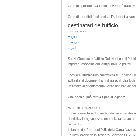
Orari di sportello: Da lunedì al venerdì dalle 9:
Orari di reperibilità telefonica: Da lunedì al ven
destinatari dell'ufficio
tutti i cittadini
English
Français
العربية
SpazioRegione è l'Ufficio Relazioni con il Pubbl
imprese, associazioni, enti pubblici e privati.
Fornisce informazioni sull'attività di Regione L
agli atti e ai documenti amministrativi, distribu
un’attività di orientamento verso altri enti del ter
Che cosa si può fare a SpazioRegione:
Avere informazioni su:
come presentare domande relative a bandi e mi
domiciliazione, rateizzazione della tassa automo
Richiedere:
il rilascio del PIN e del PUK della Carta Nazion
La riemissione della Tessera Sanitaria 