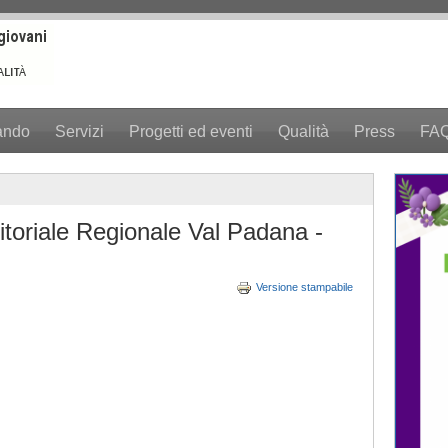
ando
Servizi
Progetti ed eventi
Qualità
Press
FA
itoriale Regionale Val Padana -
Versione stampabile