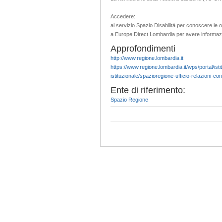
Accedere:
al servizio Spazio Disabilità per conoscere le op
a Europe Direct Lombardia per avere informazio
Approfondimenti
http://www.regione.lombardia.it
https://www.regione.lombardia.it/wps/portal/istit
istituzionale/spazioregione-ufficio-relazioni-con
Ente di riferimento:
Spazio Regione