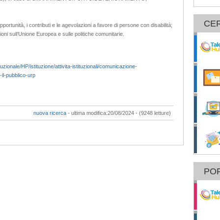
CE
portunità, i contributi e le agevolazioni a favore di persone con disabilità;
ni sull’Unione Europea e sulle politiche comunitarie.
uzionale/HP/istituzione/attivita-istituzionali/comunicazione-
-il-pubblico-urp
nuova ricerca
- ultima modifica:20/08/2024 - (9248 letture)
POR