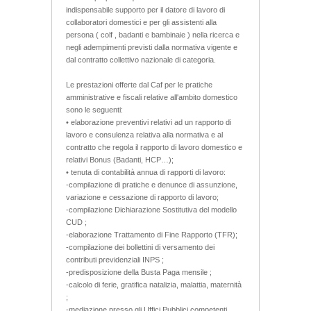
indispensabile supporto per il datore di lavoro di
collaboratori domestici e per gli assistenti alla
persona ( colf , badanti e bambinaie ) nella ricerca e
negli adempimenti previsti dalla normativa vigente e
dal contratto collettivo nazionale di categoria.
Le prestazioni offerte dal Caf per le pratiche
amministrative e fiscali relative all'ambito domestico
sono le seguenti:
• elaborazione preventivi relativi ad un rapporto di
lavoro e consulenza relativa alla normativa e al
contratto che regola il rapporto di lavoro domestico e
relativi Bonus (Badanti, HCP…);
• tenuta di contabilità annua di rapporti di lavoro:
-compilazione di pratiche e denunce di assunzione,
variazione e cessazione di rapporto di lavoro;
-compilazione Dichiarazione Sostitutiva del modello
CUD ;
-elaborazione Trattamento di Fine Rapporto (TFR);
-compilazione dei bollettini di versamento dei
contributi previdenziali INPS ;
-predisposizione della Busta Paga mensile ;
-calcolo di ferie, gratifica natalizia, malattia, maternità
;
-mediazione presso gli Uffici Pubblici competenti