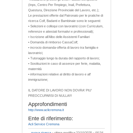
(Inps, Centro Per l'Impiego, Inail, Prefettura,
Questura, Direzione Provinciale del Lavoro, etc.);
Le prestazioni offerte dal Patronato per le pratiche di
ricerca Colf, Badanti e Bambinaie sono le seguenti:
• Selezioni e colloqui con lavoratrici (con Curriculum,
referenze e attestati formativi e professionali);
• Iscrizione all’Albo delle Assistenti Familiari
• Domanda di rimborso CassaColf;
• incrocio domanda-offerta di lavoro tra famiglia e
lavoratrici;
• Tutoraggio lungo la durata del rapporto di lavoro;
• Sostituzioni in caso di assenze per ferie, malattia,
maternità
• informazioni relative al diritto di lavoro e all'
immigrazione;
IL DATORE DI LAVORO NON DOVRA' PIU'
PREOCCUPARSI DI NULLA!!!
Approfondimenti
http://www.aclicremona.it
Ente di riferimento:
Acli Service Cremona
nuova ricerca
- ultima modifica:22/10/2025 - (9134