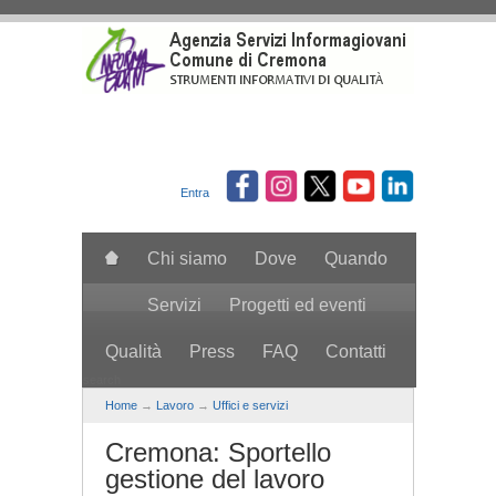
Salta al contenuto principale
Entra
Chi siamo
Dove
Quando
Servizi
Progetti ed eventi
Qualità
Press
FAQ
Contatti
search
Home
→
Lavoro
→
Uffici e servizi
Cremona: Sportello
gestione del lavoro