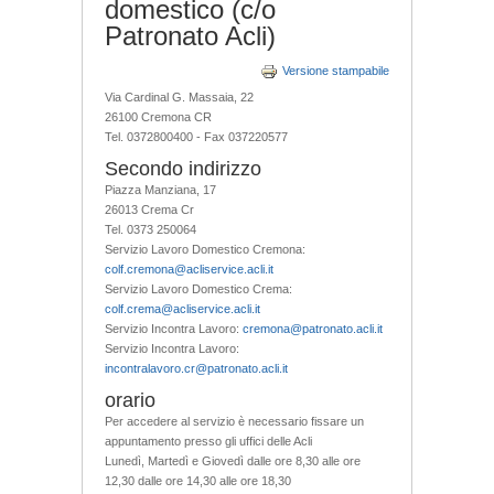
domestico (c/o
Patronato Acli)
Versione stampabile
Via Cardinal G. Massaia, 22
26100 Cremona CR
Tel. 0372800400 - Fax 037220577
Secondo indirizzo
Piazza Manziana, 17
26013 Crema Cr
Tel. 0373 250064
Servizio Lavoro Domestico Cremona:
colf.cremona@acliservice.acli.it
Servizio Lavoro Domestico Crema:
colf.crema@acliservice.acli.it
Servizio Incontra Lavoro:
cremona@patronato.acli.it
Servizio Incontra Lavoro:
incontralavoro.cr@patronato.acli.it
orario
Per accedere al servizio è necessario fissare un
appuntamento presso gli uffici delle Acli
Lunedì, Martedì e Giovedì dalle ore 8,30 alle ore
12,30 dalle ore 14,30 alle ore 18,30