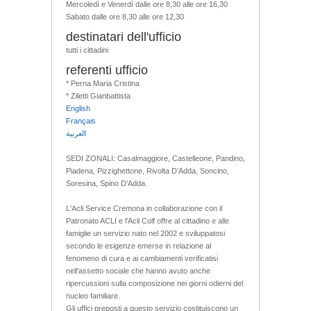
Mercoledì e Venerdì dalle ore 8,30 alle ore 16,30
Sabato dalle ore 8,30 alle ore 12,30
destinatari dell'ufficio
tutti i cittadini
referenti ufficio
* Perna Maria Cristina
* Ziletti Gianbattista
English
Français
العربية
SEDI ZONALI: Casalmaggiore, Castelleone, Pandino,
Piadena, Pizzighettone, Rivolta D’Adda, Soncino,
Soresina, Spino D’Adda.
L'Acli Service Cremona in collaborazione con il
Patronato ACLI e l'Acli Colf offre al cittadino e alle
famiglie un servizio nato nel 2002 e sviluppatosi
secondo le esigenze emerse in relazione al
fenomeno di cura e ai cambiamenti verificatisi
nell'assetto sociale che hanno avuto anche
ripercussioni sulla composizione nei giorni odierni del
nucleo familiare.
Gli uffici preposti a questo servizio costituiscono un