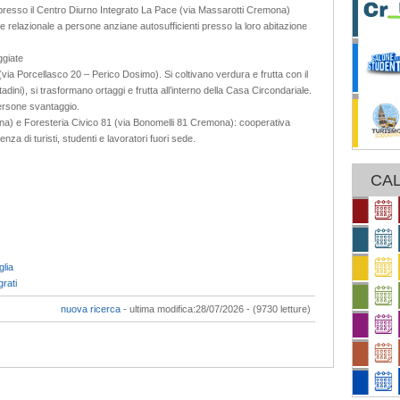
presso il Centro Diurno Integrato La Pace (via Massarotti Cremona)
 e relazionale a persone anziane autosufficienti presso la loro abitazione
ggiate
via Porcellasco 20 – Perico Dosimo). Si coltivano verdura e frutta con il
tadini), si trasformano ortaggi e frutta all’interno della Casa Circondariale.
o persone svantaggio.
a) e Foresteria Civico 81 (via Bonomelli 81 Cremona): cooperativa
nza di turisti, studenti e lavoratori fuori sede.
CAL
lia
rati
nuova ricerca
- ultima modifica:28/07/2026 - (9730 letture)