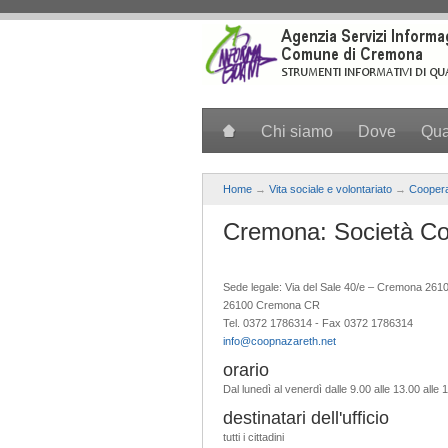
Salta al contenuto principale
Chi siamo
Dove
Qu
Home
→
Vita sociale e volontariato
→
Coopera
Cremona: Società Co
Sede legale: Via del Sale 40/e – Cremona 2610
26100 Cremona CR
Tel. 0372 1786314 - Fax 0372 1786314
info@coopnazareth.net
orario
Dal lunedì al venerdì dalle 9.00 alle 13.00 alle 
destinatari dell'ufficio
tutti i cittadini