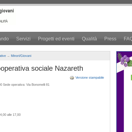
ando
Servizi
Progetti ed eventi
Qualità
Press
FA
tive
→
Minori/Giovani
operativa sociale Nazareth
Versione stampabile
0 Sede operativa: Via Bonomelli 81
14,00 alle 17,00