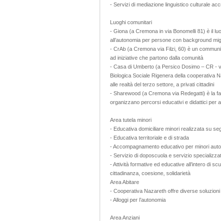
- Servizi di mediazione linguistico culturale accr
Luoghi comunitari
- Giona (a Cremona in via Bonomelli 81) è il luo
all’autonomia per persone con background mig
- CrAb (a Cremona via Filzi, 60) è un community
ad iniziative che partono dalla comunità
- Casa di Umberto (a Persico Dosimo – CR - v
Biologica Sociale Rigenera della cooperativa Na
alle realtà del terzo settore, a privati cittadini
- Sharewood (a Cremona via Redegatti) è la fa
organizzano percorsi educativi e didattici per ad
Area tutela minori
- Educativa domiciliare minori realizzata su seg
- Educativa territoriale e di strada
- Accompagnamento educativo per minori autori
- Servizio di doposcuola e servizio specializ
- Attività formative ed educative all’intero di s
cittadinanza, coesione, solidarietà
Area Abitare
- Cooperativa Nazareth offre diverse soluzioni d
- Alloggi per l’autonomia
Area Anziani