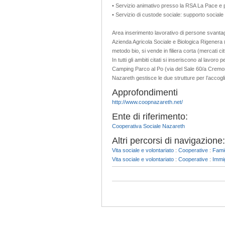
• Servizio animativo presso la RSA La Pace e 
• Servizio di custode sociale: supporto sociale
Area inserimento lavorativo di persone svanta
Azienda Agricola Sociale e Biologica Rigenera (
metodo bio, si vende in filiera corta (mercati cit
In tutti gli ambiti citati si inseriscono al lavor
Camping Parco al Po (via del Sale 60/a Cremon
Nazareth gestisce le due strutture per l’accoglie
Approfondimenti
http://www.coopnazareth.net/
Ente di riferimento:
Cooperativa Sociale Nazareth
Altri percorsi di navigazione:
Vita sociale e volontariato
:
Cooperative
:
Famig
Vita sociale e volontariato
:
Cooperative
:
Immig