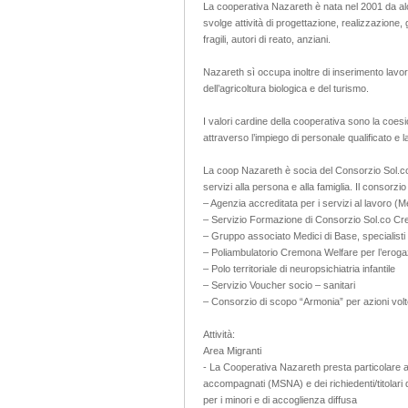
La cooperativa Nazareth è nata nel 2001 da alc
svolge attività di progettazione, realizzazione, g
fragili, autori di reato, anziani.
Nazareth sì occupa inoltre di inserimento lavora
dell’agricoltura biologica e del turismo.
I valori cardine della cooperativa sono la coesi
attraverso l’impiego di personale qualificato e 
La coop Nazareth è socia del Consorzio Sol.co 
servizi alla persona e alla famiglia. Il consorzio o
– Agenzia accreditata per i servizi al lavoro (
– Servizio Formazione di Consorzio Sol.co C
– Gruppo associato Medici di Base, specialisti 
– Poliambulatorio Cremona Welfare per l’erogaz
– Polo territoriale di neuropsichiatria infantile
– Servizio Voucher socio – sanitari
– Consorzio di scopo “Armonia” per azioni volt
Attività:
Area Migranti
- La Cooperativa Nazareth presta particolare a
accompagnati (MSNA) e dei richiedenti/titolari d
per i minori e di accoglienza diffusa