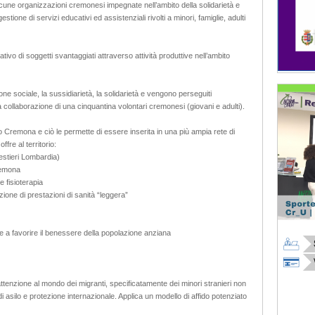
une organizzazioni cremonesi impegnate nell’ambito della solidarietà e
estione di servizi educativi ed assistenziali rivolti a minori, famiglie, adulti
tivo di soggetti svantaggiati attraverso attività produttive nell’ambito
one sociale, la sussidiarietà, la solidarietà e vengono perseguiti
la collaborazione di una cinquantina volontari cremonesi (giovani e adulti).
Cremona e ciò le permette di essere inserita in una più ampia rete di
ffre al territorio:
Mestieri Lombardia)
remona
e fisioterapia
ione di prestazioni di sanità “leggera”
e a favorire il benessere della popolazione anziana
ttenzione al mondo dei migranti, specificatamente dei minori stranieri non
i asilo e protezione internazionale. Applica un modello di affido potenziato