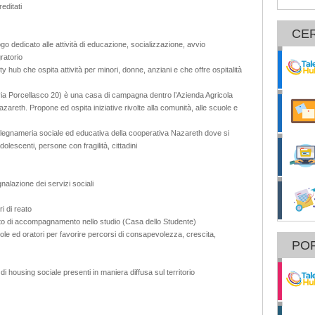
editati
CE
go dedicato alle attività di educazione, socializzazione, avvio
ratorio
 hub che ospita attività per minori, donne, anziani e che offre ospitalità
ia Porcellasco 20) è una casa di campagna dentro l’Azienda Agricola
zareth. Propone ed ospita iniziative rivolte alla comunità, alle scuole e
legnameria sociale ed educativa della cooperativa Nazareth dove si
olescenti, persone con fragilità, cittadini
nalazione dei servizi sociali
 di reato
zato di accompagnamento nello studio (Casa dello Studente)
cuole ed oratori per favorire percorsi di consapevolezza, crescita,
POR
i housing sociale presenti in maniera diffusa sul territorio