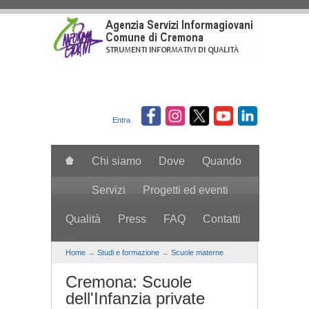
Salta al contenuto principale
Entra
Chi siamo
Dove
Quando
Servizi
Progetti ed eventi
Qualità
Press
FAQ
Contatti
search
Home
→
Studi e formazione
→
Scuole materne
Cremona: Scuole
dell'Infanzia private