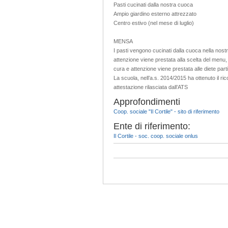
Pasti cucinati dalla nostra cuoca
Ampio giardino esterno attrezzato
Centro estivo (nel mese di luglio)
MENSA
I pasti vengono cucinati dalla cuoca nella nost
attenzione viene prestata alla scelta del menu, 
cura e attenzione viene prestata alle diete parti
La scuola, nell’a.s. 2014/2015 ha ottenuto il ri
attestazione rilasciata dall’ATS
Approfondimenti
Coop. sociale "Il Cortile" - sito di riferimento
Ente di riferimento:
Il Cortile - soc. coop. sociale onlus