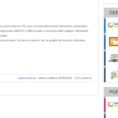
CE
ra cucina interna. Per una corretta educazione alimentare, particolare
approvato dall’ATS e differenziato a seconda delle stagioni. Altrettanta
colari.
conoscimento “un fiore in mensa” per la qualità del servizio refezione,
nuova ricerca
- ultima modifica:24/06/2026 - (2712 letture)
POR