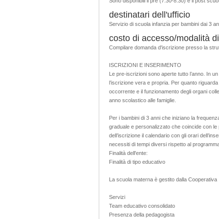
Sono disponibili il pre (7.30-8.30) e il post scu
destinatari dell'ufficio
Servizio di scuola infanzia per bambini dai 3 an
costo di accesso/modalità di
Compilare domanda d'iscrizione presso la stru
ISCRIZIONI E INSERIMENTO
Le pre-iscrizioni sono aperte tutto l’anno. In 
l’iscrizione vera e propria. Per quanto riguarda l’
occorrente e il funzionamento degli organi colleg
anno scolastico alle famiglie.
Per i bambini di 3 anni che iniziano la frequen
graduale e personalizzato che coincide con le
dell’iscrizione il calendario con gli orari dell’
necessiti di tempi diversi rispetto al programm
Finalità dell'ente:
Finalità di tipo educativo
La scuola materna è gestito dalla Cooperativa I
Servizi
Team educativo consolidato
Presenza della pedagogista