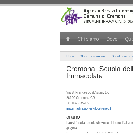
Salta al contenuto principale
Chi siamo
Dove
Qu
Home
→
Studi e formazione
→
Scuole matern
Cremona: Scuola dell’
Immacolata
Via S. Francesco d'Assisi, 1/c
26100 Cremona CR
Tel. 0372 35765
maternadirezione@ilcortilenet.it
orario
L’attività della scuola si svolge dal lunedì al v
giugno).