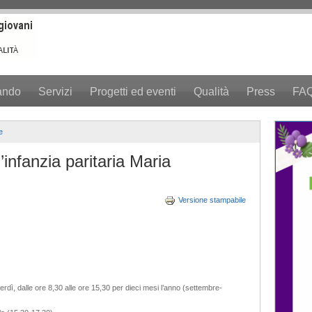
ando
Servizi
Progetti ed eventi
Qualità
Press
FA
e
infanzia paritaria Maria
Versione stampabile
enerdì, dalle ore 8,30 alle ore 15,30 per dieci mesi l’anno (settembre-