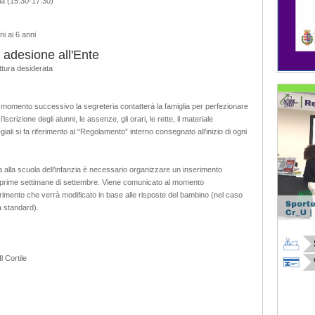
ola (15.30-17.30)
ni ai 6 anni
 adesione all'Ente
ttura desiderata
un momento successivo la segreteria contatterà la famiglia per perfezionare
iscrizione degli alunni, le assenze, gli orari, le rette, il materiale
iali si fa riferimento al “Regolamento” interno consegnato all’inizio di ogni
za alla scuola dell’infanzia è necessario organizzare un inserimento
 prime settimane di settembre. Viene comunicato al momento
inserimento che verrà modificato in base alle risposte del bambino (nel caso
a standard).
l Cortile