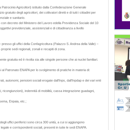
Patrocinio Agricoltori) istituito dalla Confederazione Generale
o gratuito degli agricoltori, dei coltivatori diretti e di tutti i cittadini per
nziale e sanitario.
o con decreto del Ministero del Lavoro edella Previdenza Sociale del 10
oggettivi previdenziale, assistenziali e di cittadinanza a livello
resso gli uffici della Confagricoltura (Palazzo S. Andrea della Valle) –
 proprie sedi regionali, zonali e recapiti di zona.
e gratuita ed è rivolta sia alle singole persone che ai nuclei familiari.
ersi al Patronato ENAPA per lo svolgimento di pratiche in materia di:
ati, autonomi, pensioni sociali erogate dall’Inps, dall’Inpdap e dei vari enti
, ricongiunzioni), indennità di mobilità, cassa integrazione guadagni,
Ipsema, Enpaia, etc.;
egli uffici periferici sono circa 300 unità, a cui si aggiungono
legale e corrispondenti sociali, presenti in tutte le sedi ENAPA.