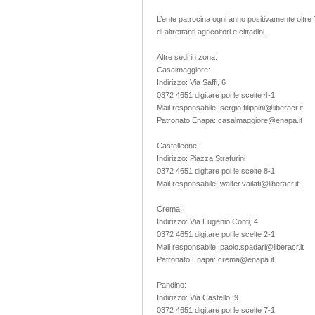
L’ente patrocina ogni anno positivamente oltre 
di altrettanti agricoltori e cittadini.
Altre sedi in zona:
Casalmaggiore:
Indirizzo: Via Saffi, 6
0372 4651 digitare poi le scelte 4-1
Mail responsabile: sergio.filippini@liberacr.it
Patronato Enapa: casalmaggiore@enapa.it
Castelleone:
Indirizzo: Piazza Strafurini
0372 4651 digitare poi le scelte 8-1
Mail responsabile: walter.vailati@liberacr.it
Crema:
Indirizzo: Via Eugenio Conti, 4
0372 4651 digitare poi le scelte 2-1
Mail responsabile: paolo.spadari@liberacr.it
Patronato Enapa: crema@enapa.it
Pandino:
Indirizzo: Via Castello, 9
0372 4651 digitare poi le scelte 7-1