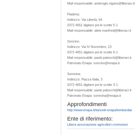
Mail responsabile: ambrogio.vigano@liberacr.it
Piadena:
Indirizzo: Via Libertà, 64
0372 4651 digitare poi le scelte 5-1
Mail responsabile: alete.manfredi@liberacr.it
Soncino:
Indirizzo: Via IV Novembre, 23
0372 4651 digitare poi le scelte 6-1
Mail responsabile: paolo.paloschi@liberacr.it
Patronato Enapa: soncino@enapa.it
Soresina:
Indirizzo: Piazza Italia, 3
0372 4651 digitare poi le scelte 3-1
Mail responsabile: paolo.paloschi@liberacr.it
Patronato Enapa: soresina@enapa.it
Approfondimenti
http://www.enapa.it/ita/sedi-enapa/lombardia/
Ente di riferimento:
Libera associazione agricoltori cremonesi