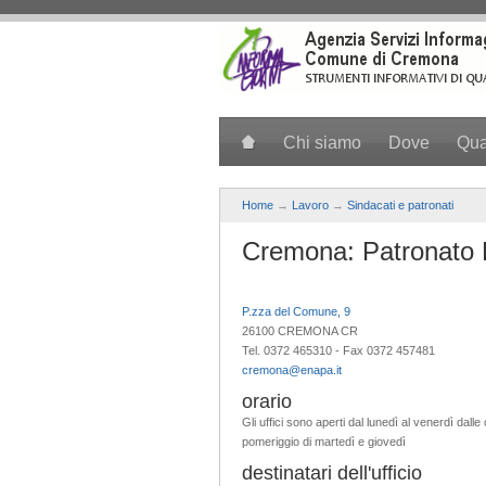
Salta al contenuto principale
Chi siamo
Dove
Qu
Home
→
Lavoro
→
Sindacati e patronati
Cremona: Patronato
P.zza del Comune, 9
26100 CREMONA CR
Tel. 0372 465310 - Fax 0372 457481
cremona@enapa.it
orario
Gli uffici sono aperti dal lunedì al venerdì dalle
pomeriggio di martedì e giovedì
destinatari dell'ufficio