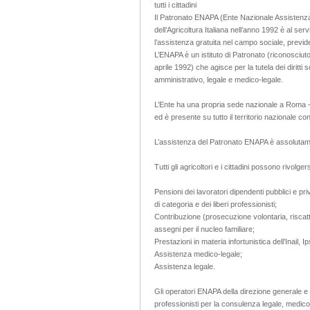
tutti i cittadini
Il Patronato ENAPA (Ente Nazionale Assistenza 
dell’Agricoltura Italiana nell’anno 1992 è al servizi
l’assistenza gratuita nel campo sociale, previde
L’ENAPA è un istituto di Patronato (riconosciut
aprile 1992) che agisce per la tutela dei diritti s
amministrativo, legale e medico-legale.
L’Ente ha una propria sede nazionale a Roma – p
ed è presente su tutto il territorio nazionale con
L’assistenza del Patronato ENAPA è assolutament
Tutti gli agricoltori e i cittadini possono rivolg
Pensioni dei lavoratori dipendenti pubblici e priv
di categoria e dei liberi professionisti;
Contribuzione (prosecuzione volontaria, riscatti
assegni per il nucleo familiare;
Prestazioni in materia infortunistica dell’Inail, 
Assistenza medico-legale;
Assistenza legale.
Gli operatori ENAPA della direzione generale e d
professionisti per la consulenza legale, medico 