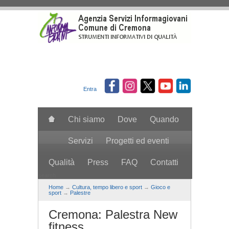
Salta al contenuto principale
Entra
Chi siamo
Dove
Quando
Servizi
Progetti ed eventi
Qualità
Press
FAQ
Contatti
search
Home
→
Cultura, tempo libero e sport
→
Gioco e
sport
→
Palestre
Cremona: Palestra New
fitness