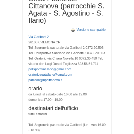
Cittanova (parrocchie S.
Agata - S. Agostino - S.
Ilario)
Versione stampabile
Via Garibotti 2
26100 CREMONA CR
Tel. Segreteria pastorale via Garibotti 2 0372.20.503
Tel. Polisportiva Santilario via Garibotti 2 0372.20.503
Tel. Oratorio via Chiara Novella 10 0372.35.459 Tel.
vicario don Luigi Donati Fogliazza 328.56.54.711
polisportivasilario@gmail.com
oratorioagatailario@gmail.com
parroco@upcittanova.it
orario
da lunedì al sabato dalle 16.00 alle 19.00
domenica 17.00 - 19.00
destinatari dell'ufficio
tutti i cittadini
Tel. Segreteria pastorale via Garibotti (lun - ven 16.00
- 18.30)