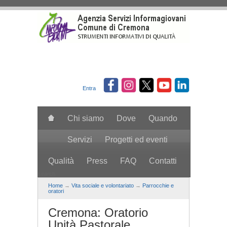
Salta al contenuto principale
Entra
Chi siamo
Dove
Quando
Servizi
Progetti ed eventi
Qualità
Press
FAQ
Contatti
search
Home
→
Vita sociale e volontariato
→
Parrocchie e
oratori
Cremona: Oratorio
Unità Pastorale