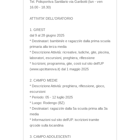
Tel. Polisportiva Santilario via Garibotti (lun - ven
16.00 - 18.30)
ATTIVITA' DELL'ORATORIO
1. GREST
dal 9 al 28 giugno 2025
* Destinatari: bambini/e e ragazzi/e dalla prima scuola
primaria alla terza media
* Descrizione Attività: ricreative, ludiche, gite, piscina,
laboratori, escursioni, preghiera, riflessione
* Iscrizioni, programma, gite, costi sul sito dell’UP
(www.upcittanova.it) dal 1 maggio 2025
2. CAMPO MEDIE
* Descrizione Attività: preghiera, riflessione, gioco,
escursioni
* Periodo: 05 - 12 luglio 2025
* Luogo: Rodengo (BZ)
* Destinatari: ragazzi/e dalla 5a scuola prima alla 3a
media
* Informazioni sul sito dell'UP. iscrizioni tramite
qrcode sulla locandina
3. CAMPO ADOLESCENTI