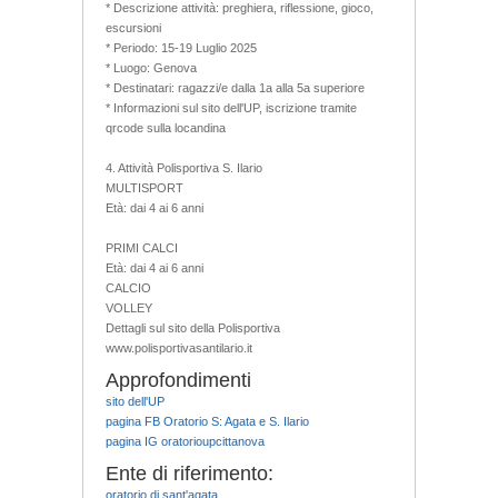
* Descrizione attività: preghiera, riflessione, gioco,
escursioni
* Periodo: 15-19 Luglio 2025
* Luogo: Genova
* Destinatari: ragazzi/e dalla 1a alla 5a superiore
* Informazioni sul sito dell'UP, iscrizione tramite
qrcode sulla locandina
4. Attività Polisportiva S. Ilario
MULTISPORT
Età: dai 4 ai 6 anni
PRIMI CALCI
Età: dai 4 ai 6 anni
CALCIO
VOLLEY
Dettagli sul sito della Polisportiva
www.polisportivasantilario.it
Approfondimenti
sito dell'UP
pagina FB Oratorio S: Agata e S. Ilario
pagina IG oratorioupcittanova
Ente di riferimento:
oratorio di sant'agata