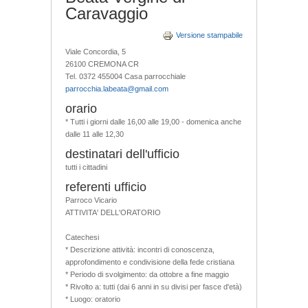
Caravaggio
Versione stampabile
Viale Concordia, 5
26100 CREMONA CR
Tel. 0372 455004 Casa parrocchiale
parrocchia.labeata@gmail.com
orario
* Tutti i giorni dalle 16,00 alle 19,00 - domenica anche
dalle 11 alle 12,30
destinatari dell'ufficio
tutti i cittadini
referenti ufficio
Parroco Vicario
ATTIVITA' DELL'ORATORIO
Catechesi
* Descrizione attività: incontri di conoscenza,
approfondimento e condivisione della fede cristiana
* Periodo di svolgimento: da ottobre a fine maggio
* Rivolto a: tutti (dai 6 anni in su divisi per fasce d'età)
* Luogo: oratorio