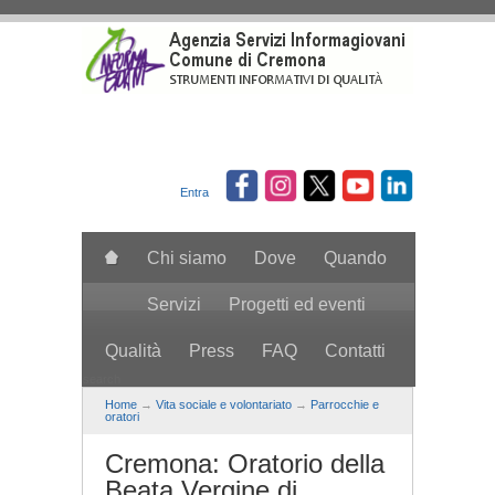
Salta al contenuto principale
Entra
Chi siamo
Dove
Quando
Servizi
Progetti ed eventi
Qualità
Press
FAQ
Contatti
search
Home
→
Vita sociale e volontariato
→
Parrocchie e
oratori
Cremona: Oratorio della
Beata Vergine di