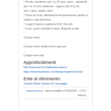
* Rivolto: bambini/e dai 7 ai 10 anni: calcio - bambini/e
dai 7 ai 13 anni: pallavolo - ragazzi dai 14 ai 18
anni. calcio; adulti: calcio
* Giorni ed orari: allenamenti infrasettimanali, partite al
sabato o alla domenica
* Luogo:Oratorio e palestra B.M. Visconti
* Costi: quota variabile in base all'attività scelta
Campo estivo
Campo estivo adolescenti e giovani
Campo invernale
Approfondimenti
http://www.parrocchiabeatavergine.it
https://www.facebook.com/beataverginecremona/
Ente di riferimento:
oratorio Beata Vergine di Caravaggio
nuova ricerca
- ultima modifica:17/06/2026 - (7374
letture)