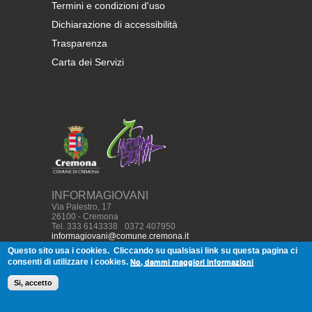
Termini e condizioni d'uso
Dichiarazione di accessibilità
Trasparenza
Carta dei Servizi
INFORMAGIOVANI
Via Palestro, 17
26100 - Cremona
Tel. 333 6143338
-
0372 407950
informagiovani@comune.cremona.it
Questo sito usa i cookies.
Cliccando su qualsiasi link su questa pagina ci
No, dammi maggiori informazioni
consenti di utilizzare i cookies.
© Copyright, 2013
Informagiovani
Cremona - Tutti i diritti
Si, accetto
riservati. Realizzato con
Drupal
da
Softworld
1