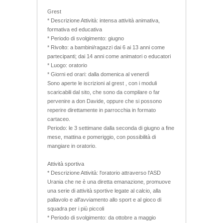
Grest
* Descrizione Attività: intensa attività animativa,
formativa ed educativa
* Periodo di svolgimento: giugno
* Rivolto: a bambini/ragazzi dai 6 ai 13 anni come
partecipanti; dai 14 anni come animatori o educatori
* Luogo: oratorio
* Giorni ed orari: dalla domenica al venerdì
Sono aperte le iscrizioni al grest , con i moduli
scaricabili dal sito, che sono da compilare o far
pervenire a don Davide, oppure che si possono
reperire direttamente in parrocchia in formato
cartaceo.
Periodo: le 3 settimane dalla seconda di giugno a fine
mese, mattina e pomeriggio, con possibilità di
mangiare in oratorio.
Attività sportiva
* Descrizione Attività: l'oratorio attraverso l'ASD
Urania che ne è una diretta emanazione, promuove
una serie di attività sportive legate al calcio, alla
pallavolo e all'avviamento allo sport e al gioco di
squadra per i più piccoli
* Periodo di svolgimento: da ottobre a maggio