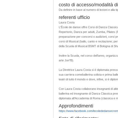
costo di accesso/modalità di
Da definire in base al numero di lezioni e alla ti
referenti ufficio
Laura Costa
L'École de danse offre Corsi di Danza Clas
Repertorio, Danza per adulti, Zumba, Pilates (
preparazione per concorsi o audizioni, corsi pro
corsi di Musical (ballo, canto e recitazione; per
della Scuola di Musical BSMT di Bologna di Sh
Inoltre la Scuola, nel corso dell'anno, organizz
arte Jon*B).
La Direttrice Laura Costa si è diplomata presso
sua carriera comeballerina solista e prima balle
teatri di tutto il mondo e dove, infine, si è diplo
Con Laura Costa collaborano insegnanti di alti
ballerina ed insegnante di Danza Classica pre
diplomata all'Accademia di Roma (classica e mo
Approfondimenti
https://www.facebook.com/lecolededansecrem