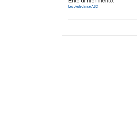
Ente di riferimento:
Lecolededanse ASD