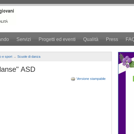
ando
Servizi
Progetti ed eventi
Qualità
Press
FA
o e sport
→
Scuole di danza
danse" ASD
Versione stampabile