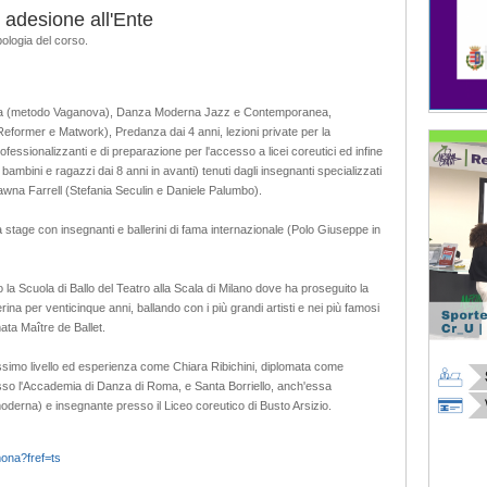
 adesione all'Ente
pologia del corso.
sica (metodo Vaganova), Danza Moderna Jazz e Contemporanea,
Reformer e Matwork), Predanza dai 4 anni, lezioni private per la
fessionalizzanti e di preparazione per l'accesso a licei coreutici ed infine
 bambini e ragazzi dai 8 anni in avanti) tenuti dagli insegnanti specializzati
awna Farrell (Stefania Seculin e Daniele Palumbo).
a stage con insegnanti e ballerini di fama internazionale (Polo Giuseppe in
 la Scuola di Ballo del Teatro alla Scala di Milano dove ha proseguito la
rina per venticinque anni, ballando con i più grandi artisti e nei più famosi
mata Maître de Ballet.
ssimo livello ed esperienza come Chiara Ribichini, diplomata come
sso l'Accademia di Danza di Roma, e Santa Borriello, anch'essa
derna) e insegnante presso il Liceo coreutico di Busto Arsizio.
ona?fref=ts