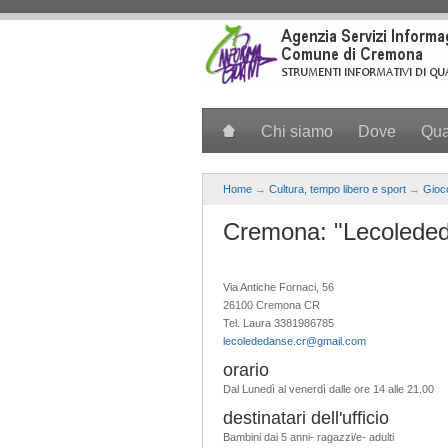
Salta al contenuto principale
Chi siamo
Dove
Qu
Home
→
Cultura, tempo libero e sport
→
Gioc
Cremona: "Lecolede
Via Antiche Fornaci, 56
26100 Cremona CR
Tel. Laura 3381986785
lecolededanse.cr@gmail.com
orario
Dal Lunedì al venerdì dalle ore 14 alle 21.00
destinatari dell'ufficio
Bambini dai 5 anni- ragazzi/e- adulti