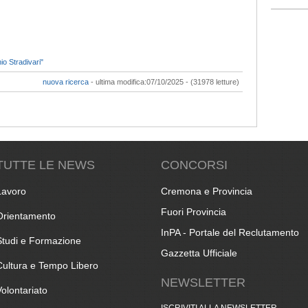
io Stradivari"
nuova ricerca
- ultima modifica:07/10/2025 - (31978 letture)
TUTTE LE NEWS
CONCORSI
Lavoro
Cremona e Provincia
Fuori Provincia
Orientamento
InPA - Portale del Reclutamento
Studi e Formazione
Gazzetta Ufficiale
Cultura e Tempo Libero
NEWSLETTER
Volontariato
ISCRIVITI ALLA NEWSLETTER