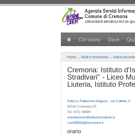
Salta al contenuto principale
Chi siamo
Dove
Qu
Home
→
Studi e formazione
→
Istituti second
Cremona: Istituto d'I
Stradivari" - Liceo M
Liuteria, Istituto Pr
Palazzo Pallavicino Ariguzzi - via Colletta, 5
26100 Cremona CR
Tel. 0372 38689
orientamento@istitutostradivari.it
cris00800d@istruzione.it
orario