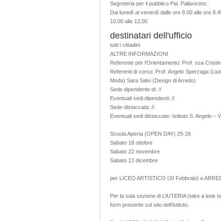
Segreteria per il pubblico Pal. Pallavicino:
Dal lunedì al venerdì dalle ore 8.00 alle ore 8.
10.00 alle 12,00
destinatari dell'ufficio
tutti i cittadini
ALTRE INFORMAZIONI
Referente per l'Orientamento: Prof. ssa Cristin
Referenti di corso: Prof. Angelo Sperzaga (Liute
Moda) Sara Salvi (Design di Arredo)
Sede dipendente di: //
Eventuali sedi dipendenti: //
Sede distaccata: //
Eventuali sedi distaccate: Istituto S. Angelo 
Scuola Aperta (OPEN DAY) 25-26
Sabato 18 ottobre
Sabato 22 novembre
Sabato 13 dicembre
per LICEO ARTISTICO (XI Febbraio) e ARREDO (
Per la sola sezione di LIUTERIA (take a look to
form presente sul sito dell’istituto.