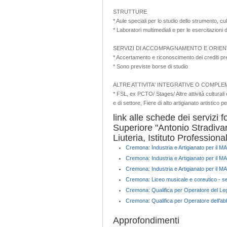
STRUTTURE
* Aule speciali per lo studio dello strumento, c
* Laboratori multimediali e per le esercitazioni
SERVIZI DI ACCOMPAGNAMENTO E ORIE
* Accertamento e riconoscimento dei crediti pr
* Sono previste borse di studio
ALTRE ATTIVITA' INTEGRATIVE O COMPLE
* FSL, ex PCTO/ Stages/ Altre attività culturali 
e di settore, Fiere di alto artigianato artistico 
link alle schede dei servizi f
Superiore "Antonio Stradivar
Liuteria, Istituto Professio
Cremona: Industria e Artigianato per il MA
Cremona: Industria e Artigianato per il MAD
Cremona: Industria e Artigianato per il MAD
Cremona: Liceo musicale e coreutico - s
Cremona: Qualifica per Operatore del Leg
Cremona: Qualifica per Operatore dell’abbi
Approfondimenti