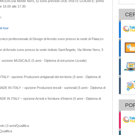
er MODA (via Monte Nero, 5) sono previste DUE VISITE GUIDATE: primo
le 16.00 alle 17.30
CE
o:
al-tour
a tecnico-professionale di Design di Arredo sono presso la sede di Palazzo
gn di Arredo sono presso la sede Istituto Sant’Angelo, Via Monte Nero, 5
 - sezione MUSICALE (5 anni - Diploma di istruzione Liceale)
 ITALY– opzione Produzioni artigianali del territorio (5 anni - Diploma di
MADE IN ITALY – opzione Produzioni tessili - sartoriali (5 anni - Diploma di
MADE IN ITALY – opzione Arredi e forniture d’Interni (5 anni - Diploma di
POR
edo (3 anni/Qualifica
Qualifica