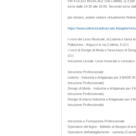
Per il LICEO MUSICALE (via Colletta, 5) e p
turno dalle 14.30 alle 16.00. Secondo turno dal
per iniziare, potete visitare virtualmente l'istitut
https://www.istitutostradivari.edu.it/pagine/virtu
I corsi del Liceo Musicale, di Liuteria e l’are
Pallavicino - Ariguzzi in via Colletta, 5 (Cr)
I corsi di Design di Moda e l’area base di Desi
(Cr)
Istruzione Liceale: Liceo musicale e coreutico
Istruzione Professionale:
Liuteria - Industria e Artigianato per il MADE IN
istruzione Professionale)
Design di Moda - Industria e Artigianato per il 
istruzione Professionale)
Design di Interni Industria e Artigianato per il 
istruzione Professionale)
Istruzione e Formazione Professionale
Operatore del legno - Addetto al disegno di arr
Operatore dell'abbigliamento - sartoria (3 anni/