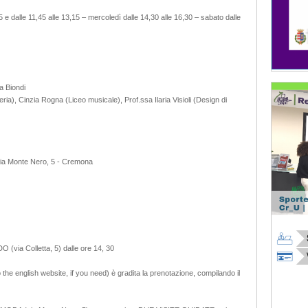
45 e dalle 11,45 alle 13,15 – mercoledì dalle 14,30 alle 16,30 – sabato dalle
a Biondi
ria), Cinzia Rogna (Liceo musicale), Prof.ssa Ilaria Visioli (Design di
– Via Monte Nero, 5 - Cremona
via Colletta, 5) dalle ore 14, 30
 the english website, if you need) è gradita la prenotazione, compilando il