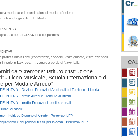
ultura musicale ed esercitazioni di musica d'insieme
 di Liuteria, Legno, Arredo, Moda
NTAMENTO
egressi e personalizzazione dei percorsi
MENTARI
e professionalizzanti (conferenze, concerti, visite guidate, visite aziendali
CAL
per il made in Italy, ecc…), viaggio a bordo di Nave Italia.
orniti da "Cremona: Istituto d'Istruzione
i" - Liceo Musicale, Scuola Internazionale di
nale per Moda e Arredo"
DE IN ITALY - Opzione Produzioni Artigianali del Territorio - Liuteria
E IN ITALY - profilo Arredi e Forniture di interni
E IN ITALY – profilo Produzioni tessili sartoriali
ezione Musicale
no - Indirizzo Disegno di Arredo - Percorso IeFP
gliamento e dei prodotti tessili per la casa - Percorso IeFP