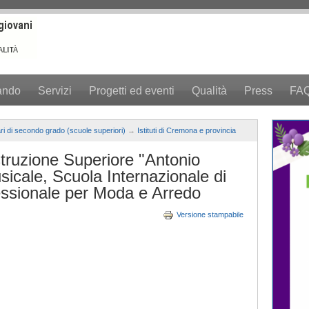
ando
Servizi
Progetti ed eventi
Qualità
Press
FA
ari di secondo grado (scuole superiori)
→
Istituti di Cremona e provincia
struzione Superiore "Antonio
usicale, Scuola Internazionale di
ofessionale per Moda e Arredo
Versione stampabile