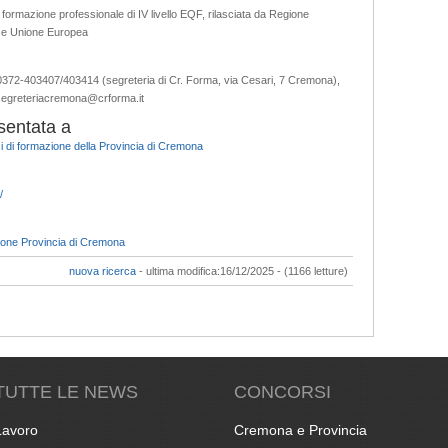
 formazione professionale di IV livello EQF, rilasciata da Regione
le e Unione Europea
i: 0372-403407/403414 (segreteria di Cr. Forma, via Cesari, 7 Cremona),
: segreteriacremona@crforma.it
sentata a
 di formazione della Provincia di Cremona
/
ione Provincia di Cremona
nuova ricerca
- ultima modifica:16/12/2025 - (1166 letture)
TUTTE LE NEWS
CONCORSI
Lavoro
Cremona e Provincia