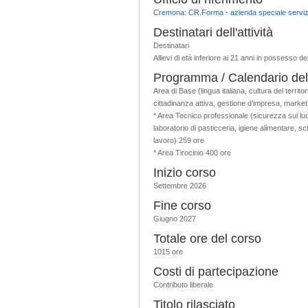
Cremona: CR.Forma - azienda speciale servizi
Destinatari dell'attività
Destinatari
Allievi di età inferiore ai 21 anni in possesso d
Programma / Calendario dell'
Area di Base (lingua italiana, cultura del territo
cittadinanza attiva, gestione d'impresa, marke
* Area Tecnico professionale (sicurezza sui luogh
laboratorio di pasticceria, igiene alimentare, sc
lavoro) 259 ore
* Area Tirocinio 400 ore
Inizio corso
Settembre 2026
Fine corso
Giugno 2027
Totale ore del corso
1015 ore
Costi di partecipazione
Contributo liberale
Titolo rilasciato