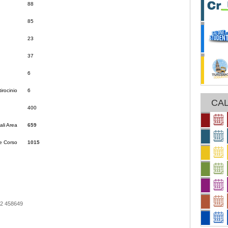
88
85
23
37
6
tirocinio
6
CAL
400
ali Area
659
e Corso
1015
72 458649