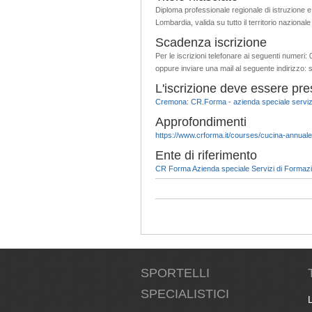
Diploma professionale regionale di istruzione e
Lombardia, valida su tutto il territorio naziona
Scadenza iscrizione
Per le iscrizioni telefonare ai seguenti numer
oppure inviare una mail al seguente indirizzo
L'iscrizione deve essere pre
Cremona: CR.Forma - azienda speciale servizi
Approfondimenti
https://www.crforma.it/courses/cucina-annuale
Ente di riferimento
CR Forma Azienda speciale Servizi di Formaz
SPORTELLI
SPECIALISTICI