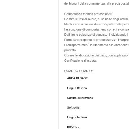
dei bisogni della committenza, alla predisposizio
Competenze tecnico professionali
Gestire le fasi di lavoro, sulla base degli ordini,
Identificare situazioni di rischio potenziale pe
l’assunzione di comportamenti corretti e consa
Definire le esigenze di acquisto, individuando 
Formulare proposte di prodotti/servizi, interpr
Predisporre menù in riferimento alle caratterist
prodotto
Curare l’elaborazione dei piatti, con applicazio
Certificazione rilasciata
QUADRO ORARIO:
AREA DI BASE
Lingua Italiana
Cultura del territorio
Soft skills
Lingua Inglese
IRC-Etica