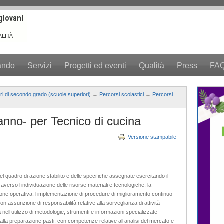
ando
Servizi
Progetti ed eventi
Qualità
Press
FA
ari di secondo grado (scuole superiori)
→
Percorsi scolastici
→
Percorsi
nno- per Tecnico di cucina
Versione stampabile
l quadro di azione stabilito e delle specifiche assegnate esercitando il
averso l’individuazione delle risorse materiali e tecnologiche, la
zione operativa, l’implementazione di procedure di miglioramento continuo
 con assunzione di responsabilità relative alla sorveglianza di attività
 nell’utilizzo di metodologie, strumenti e informazioni specializzate
e alla preparazione pasti, con competenze relative all’analisi del mercato e