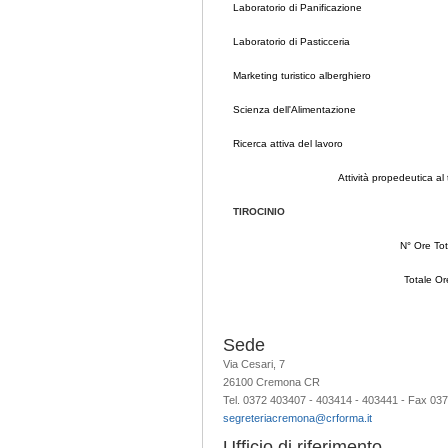
Laboratorio di Panificazione
Laboratorio di Pasticceria
Marketing turistico alberghiero
Scienza dell'Alimentazione
Ricerca attiva del lavoro
Attività propedeutica al 
TIROCINIO
N° Ore Tot
Totale Or
Sede
Via Cesari, 7
26100 Cremona CR
Tel. 0372 403407 - 403414 - 403441 - Fax 03
segreteriacremona@crforma.it
Ufficio di riferimento