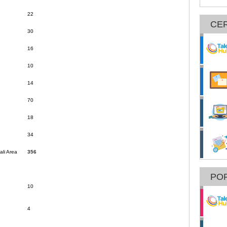
22
CE
30
16
10
14
70
18
34
ali Area
356
POR
10
4