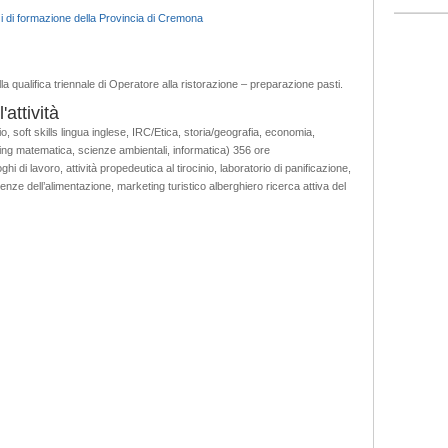
 di formazione della Provincia di Cremona
ella qualifica triennale di Operatore alla ristorazione – preparazione pasti.
attività
rio, soft skills lingua inglese, IRC/Etica, storia/geografia, economia,
ting matematica, scienze ambientali, informatica) 356 ore
i di lavoro, attività propedeutica al tirocinio, laboratorio di panificazione,
ienze dell’alimentazione, marketing turistico alberghiero ricerca attiva del