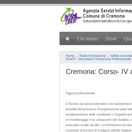
Salta al contenuto principale
Chi siamo
Dove
Qu
Home
→
Studi e formazione
→
Istituti second
di IeFP - Istruzione Formazione Professionale
Cremona: Corso- IV a
Figura professionale
Il Tecnico di cucina interviene con autonomia ne
presidio del processo di preparazione pasti attr
predisposizione delle condizioni e l’organizza
e il monitoraggio e la valutazione del risultato,
esecutive svolte da altri. La formazione tecnica
consente al tecnico di svolgere attività relativ