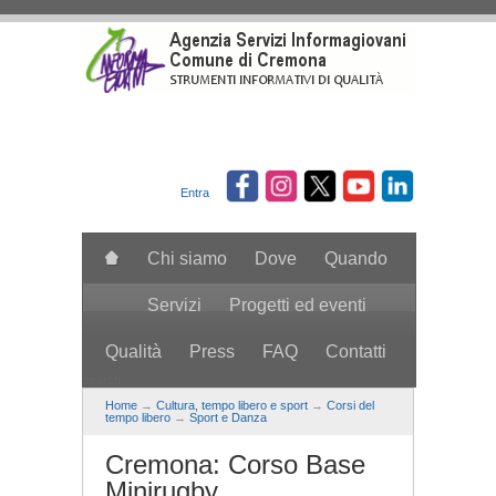
Salta al contenuto principale
Entra
Chi siamo
Dove
Quando
Servizi
Progetti ed eventi
Qualità
Press
FAQ
Contatti
search
Home
→
Cultura, tempo libero e sport
→
Corsi del
tempo libero
→
Sport e Danza
Cremona: Corso Base
Minirugby