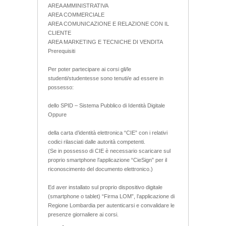
AREA AMMINISTRATIVA
AREA COMMERCIALE
AREA COMUNICAZIONE E RELAZIONE CON IL
CLIENTE
AREA MARKETING E TECNICHE DI VENDITA
Prerequisiti
Per poter partecipare ai corsi gli/le
studenti/studentesse sono tenuti/e ad essere in
possesso:
dello SPID – Sistema Pubblico di Identità Digitale
Oppure
della carta d’identità elettronica “CIE” con i relativi
codici rilasciati dalle autorità competenti.
(Se in possesso di CIE è necessario scaricare sul
proprio smartphone l’applicazione “CieSign” per il
riconoscimento del documento elettronico.)
Ed aver installato sul proprio dispositivo digitale
(smartphone o tablet) “Firma LOM”, l’applicazione di
Regione Lombardia per autenticarsi e convalidare le
presenze giornaliere ai corsi.