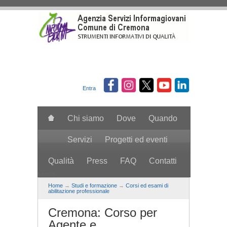
Salta al contenuto principale
Entra
Chi siamo
Dove
Quando
Servizi
Progetti ed eventi
Qualità
Press
FAQ
Contatti
search
Home
→
Studi e formazione
→
Corsi ed esami di
abilitazione professionale
Cremona: Corso per
Agente e