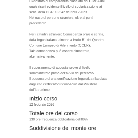
L’Attestato di comparabilità rilasciato dal CIMEA dal
quale risulti evidente il livello di scolarizzazione ai
sensi della DGR XII/342 del22/05/2023
Nel caso di persone straniere, oltre ai punti
precedenti:
Per i cittadini stranieri: Conoscenza orale e scritta,
della lingua italiana, almeno a livello B1 del Quadro
Comune Europeo di Riferimento (QCER).
Tale conoscenza può essere dimostrata,
alternativamente:
Il superamento di apposite prove di livello
somministrate prima dell’avvio del percorso
Il possesso di una certificazione linguistica rilasciata
dagli enti certificatori riconosciuti dal Ministero
dell’Istruzione.
Inizio corso
12 febbraio 2026
Totale ore del corso
130 ore frequenza obbligatoria dell’80%
Suddivisione del monte ore