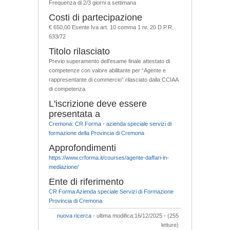
Frequenza di 2/3 giorni a settimana
Costi di partecipazione
€ 650,00 Esente Iva art. 10 comma 1 nr. 20 D.P.R.
633/72
Titolo rilasciato
Previo superamento dell’esame finale attestato di
competenze con valore abilitante per “Agente e
rappresentante di commercio” rilasciato dalla CCIAA
di competenza.
L'iscrizione deve essere
presentata a
Cremona: CR.Forma - azienda speciale servizi di
formazione della Provincia di Cremona
Approfondimenti
https://www.crforma.it/courses/agente-daffari-in-
mediazione/
Ente di riferimento
CR Forma Azienda speciale Servizi di Formazione
Provincia di Cremona
nuova ricerca
- ultima modifica:16/12/2025 - (255
letture)