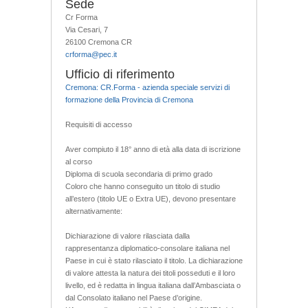
Sede
Cr Forma
Via Cesari, 7
26100 Cremona CR
crforma@pec.it
Ufficio di riferimento
Cremona: CR.Forma - azienda speciale servizi di
formazione della Provincia di Cremona
Requisiti di accesso
Aver compiuto il 18° anno di età alla data di iscrizione
al corso
Diploma di scuola secondaria di primo grado
Coloro che hanno conseguito un titolo di studio
all’estero (titolo UE o Extra UE), devono presentare
alternativamente:
Dichiarazione di valore rilasciata dalla
rappresentanza diplomatico-consolare italiana nel
Paese in cui è stato rilasciato il titolo. La dichiarazione
di valore attesta la natura dei titoli posseduti e il loro
livello, ed è redatta in lingua italiana dall’Ambasciata o
dal Consolato italiano nel Paese d’origine.