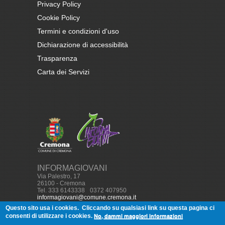
Privacy Policy
Cookie Policy
Termini e condizioni d'uso
Dichiarazione di accessibilità
Trasparenza
Carta dei Servizi
INFORMAGIOVANI
Via Palestro, 17
26100 - Cremona
Tel. 333 6143338
-
0372 407950
informagiovani@comune.cremona.it
Questo sito usa i cookies.
Cliccando su qualsiasi link su questa pagina ci
No, dammi maggiori informazioni
consenti di utilizzare i cookies.