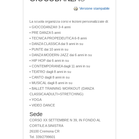
Versione stampabile
La scuola organizza corsi e lezioni personalizzate di:
• GIOCODANZA® 3-4 anni
• PRE DANZA 5 anni
• TECNICA PROPEDEUTICA 6-8 anni
• DANZA CLASSICA dai 9 anni in su
• PUNTE dai 10 anni in su
• DANZA MODERN-JAZZ dai 6 anni in su
• HIP HOP dai 6 anni in su
• CONTEMPORANEA dagli 11 anni in su
• TEATRO dagli 8 anni in su
• CANTO dagli 8 anni in su
• MUSICAL dagli 8 anni in su
• BALLET TRAINING WORKOUT (DANZA
CLASSICA ADULTI+STRETCHING)
• YOGA
• VIDEO DANCE
Sede
CORSO XX SETTEMBRE N 39, IN FONDO AL
CORTILE A SINISTRA
26100 Cremona CR
Tel. 339/2799601