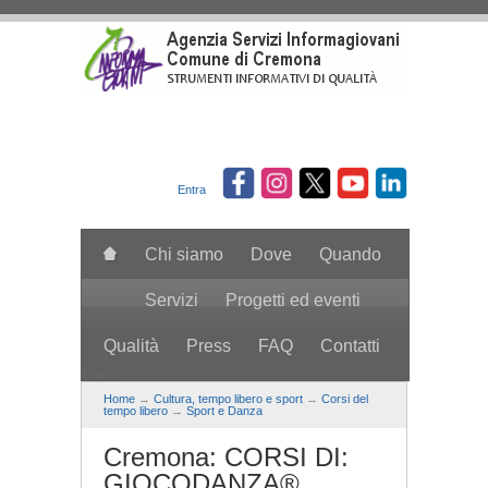
Salta al contenuto principale
Entra
Chi siamo
Dove
Quando
Servizi
Progetti ed eventi
Qualità
Press
FAQ
Contatti
search
Home
→
Cultura, tempo libero e sport
→
Corsi del
tempo libero
→
Sport e Danza
Cremona: CORSI DI:
GIOCODANZA®