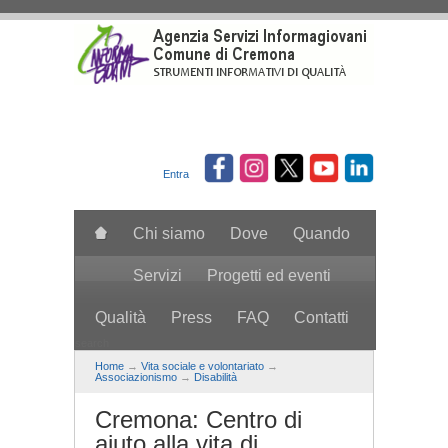
Salta al contenuto principale
Entra
Chi siamo
Dove
Quando
Servizi
Progetti ed eventi
Qualità
Press
FAQ
Contatti
search
Home
→
Vita sociale e volontariato
→
Associazionismo
→
Disabilità
Cremona: Centro di
aiuto alla vita di