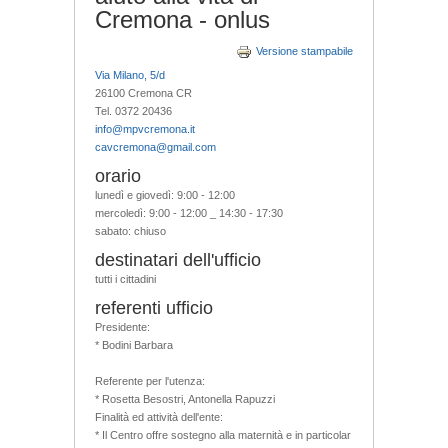
Cremona - onlus
Versione stampabile
Via Milano, 5/d
26100 Cremona CR
Tel. 0372 20436
info@mpvcremona.it
cavcremona@gmail.com
orario
lunedì e giovedì: 9:00 - 12:00
mercoledì: 9:00 - 12:00 _ 14:30 - 17:30
sabato: chiuso
destinatari dell'ufficio
tutti i cittadini
referenti ufficio
Presidente:
* Bodini Barbara
Referente per l'utenza:
* Rosetta Besostri, Antonella Rapuzzi
Finalità ed attività dell'ente:
* Il Centro offre sostegno alla maternità e in particolar