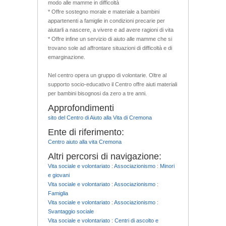
modo alle mamme in difficoltà
* Offre sostegno morale e materiale a bambini
appartenenti a famiglie in condizioni precarie per
aiutarli a nascere, a vivere e ad avere ragioni di vita
* Offre infine un servizio di aiuto alle mamme che si
trovano sole ad affrontare situazioni di difficoltà e di
emarginazione.
Nel centro opera un gruppo di volontarie. Oltre al
supporto socio-educativo il Centro offre aiuti materiali
per bambini bisognosi da zero a tre anni.
Approfondimenti
sito del Centro di Aiuto alla Vita di Cremona
Ente di riferimento:
Centro aiuto alla vita Cremona
Altri percorsi di navigazione:
Vita sociale e volontariato
:
Associazionismo
:
Minori
e giovani
Vita sociale e volontariato
:
Associazionismo
:
Famiglia
Vita sociale e volontariato
:
Associazionismo
:
Svantaggio sociale
Vita sociale e volontariato
:
Centri di ascolto e