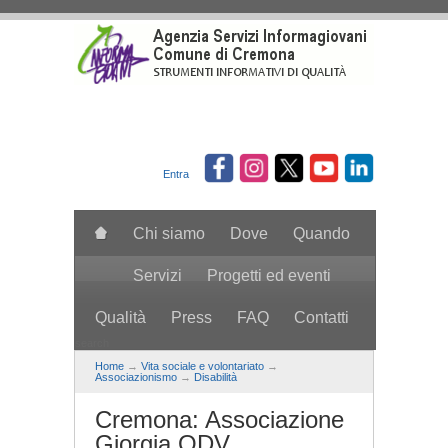
Salta al contenuto principale
Entra
Chi siamo
Dove
Quando
Servizi
Progetti ed eventi
Qualità
Press
FAQ
Contatti
search
Home
→
Vita sociale e volontariato
→
Associazionismo
→
Disabilità
Cremona: Associazione
Giorgia ODV