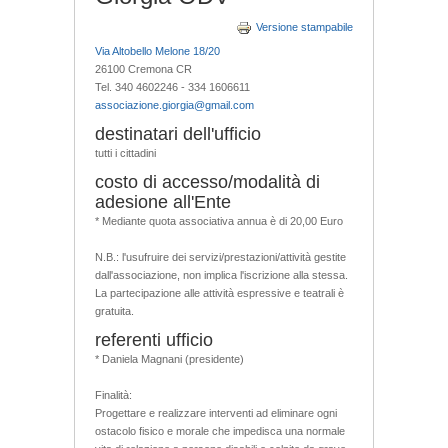
Versione stampabile
Via Altobello Melone 18/20
26100 Cremona CR
Tel. 340 4602246 - 334 1606611
associazione.giorgia@gmail.com
destinatari dell'ufficio
tutti i cittadini
costo di accesso/modalità di
adesione all'Ente
* Mediante quota associativa annua è di 20,00 Euro
N.B.: l'usufruire dei servizi/prestazioni/attività gestite
dall'associazione, non implica l'iscrizione alla stessa.
La partecipazione alle attività espressive e teatrali è
gratuita.
referenti ufficio
* Daniela Magnani (presidente)
Finalità:
Progettare e realizzare interventi ad eliminare ogni
ostacolo fisico e morale che impedisca una normale