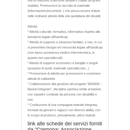
vita di relazione a persone disabili o colpite da grave
malattia. Promuovere la raccolta di materiale
(informazioni,documenti..) che possa essere d'aiuto
nelle ordinarie attività della vita quotidiana dei disabili.
Attività:
* Attività culturale, formativa, informativa rispetto alle
tematiche legate all'handicap.
* Attività di supporto a situazioni familiari, e non, in cui
si presentino bisogni e/o necessità legate all'handicap
(non fanno assistenza medico-infermieristica, in
quanto non specializzati).
* Attività di supporto economico a famiglie o singoli
(acquisto di ausili, materiale specializzato,..)
* Promozione di attività per promuovere e sostenere
attività di solidarietà
* Collaborazione alla gestione del progetto "BASKIN -
Basket integrato", disciplina sportiva simile al basket,
con squadre costituite da persone con disabilità e
non.
* Costituzione di una compagnia teatrale integrata,
formata da giovani e ragazzi con diverse abilità, con
lo scopo di produrre, annualmente, pièce teatrali.
link alle schede dei servizi forniti
da "Cremona: Associazione