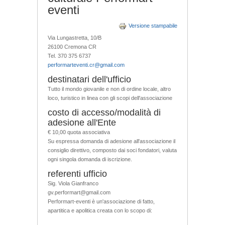
eventi
Versione stampabile
Via Lungastretta, 10/B
26100 Cremona CR
Tel. 370 375 6737
performarteventi.cr@gmail.com
destinatari dell'ufficio
Tutto il mondo giovanile e non di ordine locale, altro
loco, turistico in linea con gli scopi dell'associazione
costo di accesso/modalità di
adesione all'Ente
€ 10,00 quota associativa
Su espressa domanda di adesione all'associazione il
consiglio direttivo, composto dai soci fondatori, valuta
ogni singola domanda di iscrizione.
referenti ufficio
Sig. Viola Gianfranco
gv.performart@gmail.com
Performart-eventi è un'associazione di fatto,
apartitica e apolitica creata con lo scopo di: