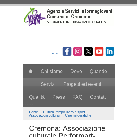
Salta al contenuto principale
Entra
Chi siamo
Dove
Quando
Servizi
Progetti ed eventi
Qualità
Press
FAQ
Contatti
search
Home
→
Cultura, tempo libero e sport
→
Associazioni culturali
→
Cinematografiche
Cremona: Associazione
culturale Performart-